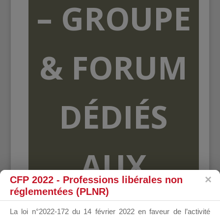
– GROUPE
& FORUM
DÉDIÉS
AUX
CFP 2022 - Professions libérales non
réglementées (PLNR)
ORGANISME
La loi n°2022-172 du 14 février 2022 en faveur de l’activité