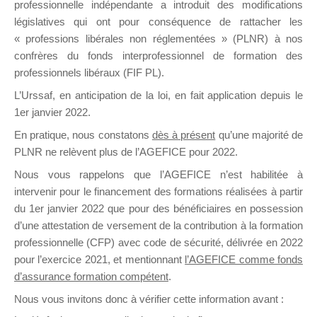
professionnelle indépendante a introduit des modifications
législatives qui ont pour conséquence de rattacher les
« professions libérales non réglementées » (PLNR) à nos
DE
confrères du fonds interprofessionnel de formation des
professionnels libéraux (FIF PL).
L’Urssaf,
en anticipation de la loi
, en fait application depuis le
FORMATIO
1er janvier 2022.
En pratique, nous constatons
dès à présent
qu’une majorité de
PLNR ne relèvent plus de l’AGEFICE pour 2022.
Nous vous rappelons que l’AGEFICE n’est habilitée à
Groupe Public
intervenir pour le financement des formations réalisées à partir
il y a 5 heures
du 1er janvier 2022 que pour des bénéficiaires en possession
d’une attestation de versement de la contribution à la formation
professionnelle (CFP) avec code de sécurité, délivrée en 2022
pour l’exercice 2021, et mentionnant
l’AGEFICE comme fonds
d’assurance formation compétent
.
Ce groupe est destiné aux Organismes de
Nous vous invitons donc à vérifier cette information avant :
formation. Il accueille également les Conseillers