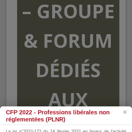
– GROUPE
& FORUM
DÉDIÉS
AUX
CFP 2022 - Professions libérales non
réglementées (PLNR)
ORGANISME
La loi n°2022-172 du 14 février 2022 en faveur de l’activité