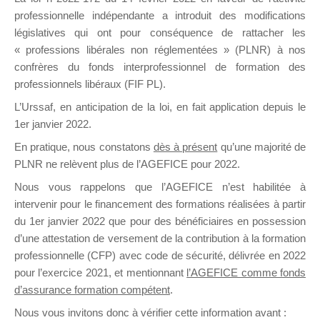
professionnelle indépendante a introduit des modifications
législatives qui ont pour conséquence de rattacher les
DE
« professions libérales non réglementées » (PLNR) à nos
confrères du fonds interprofessionnel de formation des
professionnels libéraux (FIF PL).
L’Urssaf,
en anticipation de la loi
, en fait application depuis le
FORMATIO
1er janvier 2022.
En pratique, nous constatons
dès à présent
qu’une majorité de
PLNR ne relèvent plus de l’AGEFICE pour 2022.
Groupe Public
Nous vous rappelons que l’AGEFICE n’est habilitée à
il y a 7 heures
intervenir pour le financement des formations réalisées à partir
du 1er janvier 2022 que pour des bénéficiaires en possession
d’une attestation de versement de la contribution à la formation
professionnelle (CFP) avec code de sécurité, délivrée en 2022
pour l’exercice 2021, et mentionnant
l’AGEFICE comme fonds
d’assurance formation compétent
.
Ce groupe est destiné aux Organismes de
Nous vous invitons donc à vérifier cette information avant :
formation. Il accueille également les Conseillers