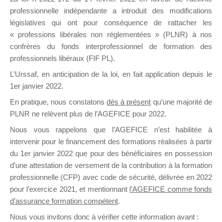
professionnelle indépendante a introduit des modifications
législatives qui ont pour conséquence de rattacher les
DE
« professions libérales non réglementées » (PLNR) à nos
confrères du fonds interprofessionnel de formation des
professionnels libéraux (FIF PL).
L’Urssaf,
en anticipation de la loi
, en fait application depuis le
FORMATIO
1er janvier 2022.
En pratique, nous constatons
dès à présent
qu’une majorité de
PLNR ne relèvent plus de l’AGEFICE pour 2022.
Groupe Public
Nous vous rappelons que l’AGEFICE n’est habilitée à
il y a 10 heures
intervenir pour le financement des formations réalisées à partir
du 1er janvier 2022 que pour des bénéficiaires en possession
d’une attestation de versement de la contribution à la formation
professionnelle (CFP) avec code de sécurité, délivrée en 2022
pour l’exercice 2021, et mentionnant
l’AGEFICE comme fonds
d’assurance formation compétent
.
Ce groupe est destiné aux Organismes de
Nous vous invitons donc à vérifier cette information avant :
formation. Il accueille également les Conseillers