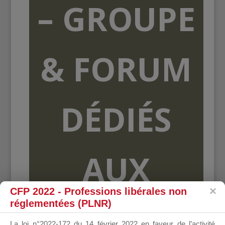
– GROUPE
& FORUM
DÉDIÉS
AUX
CFP 2022 - Professions libérales non
réglementées (PLNR)
ORGANISME
La loi n°2022-172 du 14 février 2022 en faveur de l’activité