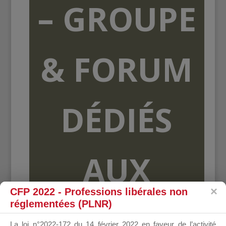
– GROUPE
& FORUM
DÉDIÉS
AUX
CFP 2022 - Professions libérales non
réglementées (PLNR)
ORGANISME
La loi n°2022-172 du 14 février 2022 en faveur de l’activité