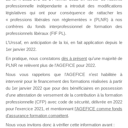
professionnelle indépendante a introduit des modifications
législatives qui ont pour conséquence de rattacher les
DE
« professions libérales non réglementées » (PLNR) à nos
confrères du fonds interprofessionnel de formation des
professionnels libéraux (FIF PL).
L’Urssaf,
en anticipation de la loi
, en fait application depuis le
FORMATIO
1er janvier 2022.
En pratique, nous constatons
dès à présent
qu’une majorité de
PLNR ne relèvent plus de l’AGEFICE pour 2022.
Groupe Public
Nous vous rappelons que l’AGEFICE n’est habilitée à
il y a un jour
intervenir pour le financement des formations réalisées à partir
du 1er janvier 2022 que pour des bénéficiaires en possession
d’une attestation de versement de la contribution à la formation
professionnelle (CFP) avec code de sécurité, délivrée en 2022
pour l’exercice 2021, et mentionnant
l’AGEFICE comme fonds
d’assurance formation compétent
.
Ce groupe est destiné aux Organismes de
Nous vous invitons donc à vérifier cette information avant :
formation. Il accueille également les Conseillers