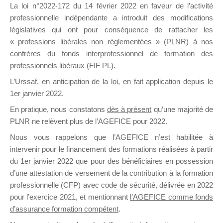
La loi n°2022-172 du 14 février 2022 en faveur de l’activité
professionnelle indépendante a introduit des modifications
DE
législatives qui ont pour conséquence de rattacher les
« professions libérales non réglementées » (PLNR) à nos
confrères du fonds interprofessionnel de formation des
professionnels libéraux (FIF PL).
FORMATIO
L’Urssaf,
en anticipation de la loi
, en fait application depuis le
1er janvier 2022.
En pratique, nous constatons
dès à présent
qu’une majorité de
PLNR ne relèvent plus de l’AGEFICE pour 2022.
Groupe Public
il y a un jour
Nous vous rappelons que l’AGEFICE n’est habilitée à
intervenir pour le financement des formations réalisées à partir
du 1er janvier 2022 que pour des bénéficiaires en possession
d’une attestation de versement de la contribution à la formation
professionnelle (CFP) avec code de sécurité, délivrée en 2022
pour l’exercice 2021, et mentionnant
l’AGEFICE comme fonds
d’assurance formation compétent
.
Ce groupe est destiné aux Organismes de
formation. Il accueille également les Conseillers