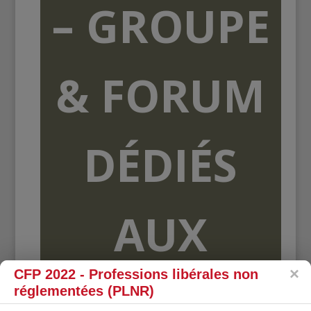
– GROUPE
& FORUM
DÉDIÉS
AUX
CFP 2022 - Professions libérales non
ORGANISME
réglementées (PLNR)