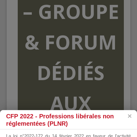
– GROUPE
& FORUM
DÉDIÉS
AUX
CFP 2022 - Professions libérales non
réglementées (PLNR)
ORGANISME
La loi n°2022-172 du 14 février 2022 en faveur de l’activité