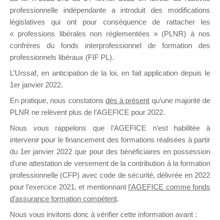
professionnelle indépendante a introduit des modifications
législatives qui ont pour conséquence de rattacher les
DE
« professions libérales non réglementées » (PLNR) à nos
confrères du fonds interprofessionnel de formation des
professionnels libéraux (FIF PL).
L’Urssaf,
en anticipation de la loi
, en fait application depuis le
FORMATIO
1er janvier 2022.
En pratique, nous constatons
dès à présent
qu’une majorité de
PLNR ne relèvent plus de l’AGEFICE pour 2022.
Groupe Public
Nous vous rappelons que l’AGEFICE n’est habilitée à
il y a un jour
intervenir pour le financement des formations réalisées à partir
du 1er janvier 2022 que pour des bénéficiaires en possession
d’une attestation de versement de la contribution à la formation
professionnelle (CFP) avec code de sécurité, délivrée en 2022
pour l’exercice 2021, et mentionnant
l’AGEFICE comme fonds
d’assurance formation compétent
.
Ce groupe est destiné aux Organismes de
Nous vous invitons donc à vérifier cette information avant :
formation. Il accueille également les Conseillers