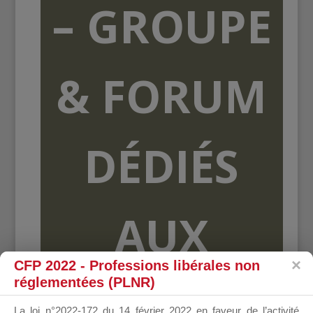
– GROUPE
& FORUM
DÉDIÉS
AUX
CFP 2022 - Professions libérales non
réglementées (PLNR)
ORGANISME
La loi n°2022-172 du 14 février 2022 en faveur de l’activité