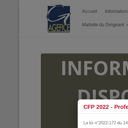
Accueil
Information
Mallette du Dirigeant
INFOR
DISP
CFP 2022 - Prof
FO
La loi n°2022-172 du 14 