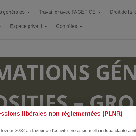
s générales
Travailler avec l’AGEFICE
Droit de la 
Espace privatif
Contrôles
MATIONS GÉN
OSITIFS – GR
essions libérales non réglementées (PLNR)
RUM DÉDIÉS 
février 2022 en faveur de l’activité professionnelle indépendante a in