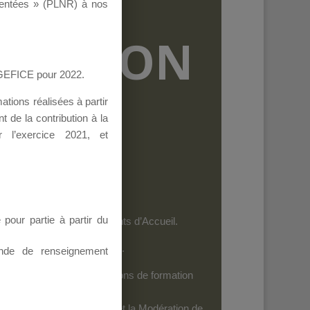
ementées » (PLNR) à nos
RMATION
AGEFICE pour 2022.
tions réalisées à partir
 de la contribution à la
 l’exercice 2021, et
our partie à partir du
et les personnels des Points d’Accueil.
es dispositifs de l’AGEFICE.
nde de renseignement
ides au financement d’actions de formation
iels
: Seuls leurs Auteurs et la Modération de