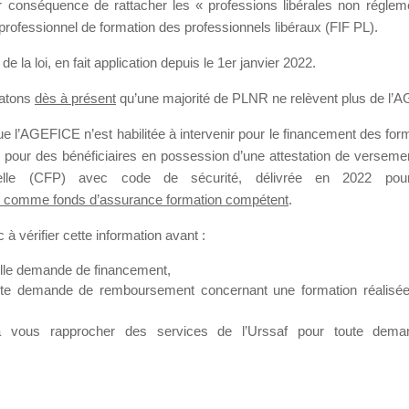
our conséquence de rattacher les « professions libérales non régl
professionnel de formation des professionnels libéraux (FIF PL).
SMES DE FO
de la loi
, en fait application depuis le 1er janvier 2022.
tatons
dès à présent
qu’une majorité de PLNR ne relèvent plus de l’
 l’AGEFICE n’est habilitée à intervenir pour le financement des forma
 a 8 heures
 pour des bénéficiaires en possession d’une attestation de versement
nnelle (CFP) avec code de sécurité, délivrée en 2022 pour
 comme fonds d’assurance formation compétent
.
à vérifier cette information avant :
elle demande de financement,
ute demande de remboursement concernant une formation réalisée p
ation. Il accueille également les Conseillers salariés de l’AGEFICE 
t possible de laisser un message ou poser vos questions concernant l
à vous rapprocher des services de l’Urssaf pour toute dema
mation qui ont besoin de renseignements sur l’AGEFICE et sur les a
t éventuellement bénéficier.
sur cet espace sont considérés comme étant des messages
confident