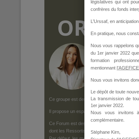
législatives qui ont p
confrères du fonds inter
ORGANI
L’Urssaf,
en anticipation 
En pratique, nous cons
Nous vous rappelons que
Groupe Public
il y
du 1er janvier 2022 que
formation professio
mentionnant
l’AGEFICE
Nous vous invitons donc 
Le dépôt de toute nouv
La transmission de to
Ce groupe est destiné aux Organismes de form
1er janvier 2022.
Il propose un espace forum, sur lequel il es
Nous vous invitons 
complémentaire.
Ce Forum est destiné aux Organismes de for
dont les Ressortissants de l’AGEFICE peuven
Stéphane Kirn,
Par défaut, les messages qui sont postés 