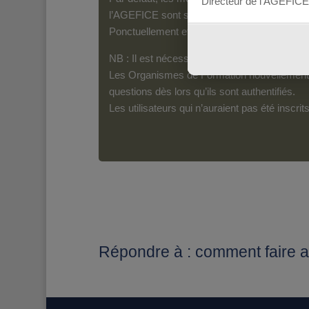
Directeur de l’AGEFICE
l’AGEFICE sont susceptibles d’en lire le con
Ponctuellement et pour les messages qui s’a
NB : Il est nécessaire d’être inscrit(e) pour 
Les Organismes de Formation nouvellement i
questions dès lors qu’ils sont authentifiés.
Les utilisateurs qui n’auraient pas été inscr
Répondre à : comment faire ap