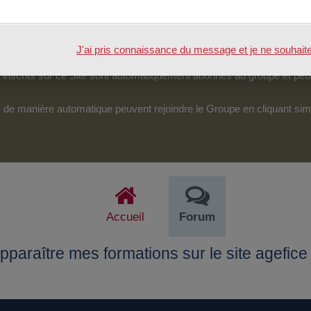
tenu.
véreraient d’une particulière pertinence, certains des échanges pour
J'ai pris connaissance du message et je ne souhaite pl
pouvoir accéder et intervenir sur cet espace.
nscrits sur ce Site sont automatiquement abonnés au groupe et peu
its de manière automatique peuvent rejoindre le Groupe en cliquant si
Accueil
Forum
paraître mes formations sur le site agefice