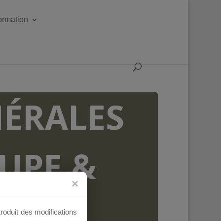
formation
ÉRALES
OUPE &
AUX
troduit des modifications