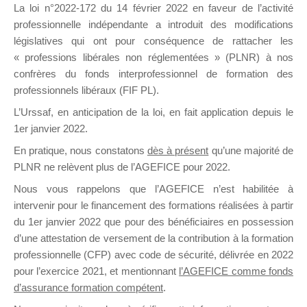
La loi n°2022-172 du 14 février 2022 en faveur de l’activité
professionnelle indépendante a introduit des modifications
DE
législatives qui ont pour conséquence de rattacher les
« professions libérales non réglementées » (PLNR) à nos
confrères du fonds interprofessionnel de formation des
professionnels libéraux (FIF PL).
FORMATIO
L’Urssaf,
en anticipation de la loi
, en fait application depuis le
1er janvier 2022.
En pratique, nous constatons
dès à présent
qu’une majorité de
PLNR ne relèvent plus de l’AGEFICE pour 2022.
Groupe Public
il y a 3 heures
Nous vous rappelons que l’AGEFICE n’est habilitée à
intervenir pour le financement des formations réalisées à partir
du 1er janvier 2022 que pour des bénéficiaires en possession
d’une attestation de versement de la contribution à la formation
professionnelle (CFP) avec code de sécurité, délivrée en 2022
pour l’exercice 2021, et mentionnant
l’AGEFICE comme fonds
d’assurance formation compétent
.
Ce groupe est destiné aux Organismes de
formation. Il accueille également les Conseillers