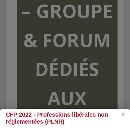
– GROUPE
& FORUM
DÉDIÉS
AUX
CFP 2022 - Professions libérales non
ORGANISME
réglementées (PLNR)