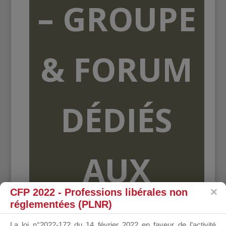
– GROUPE
& FORUM
DÉDIÉS
AUX
CFP 2022 - Professions libérales non
réglementées (PLNR)
ORGANISME
La loi n°2022-172 du 14 février 2022 en faveur de l’activité