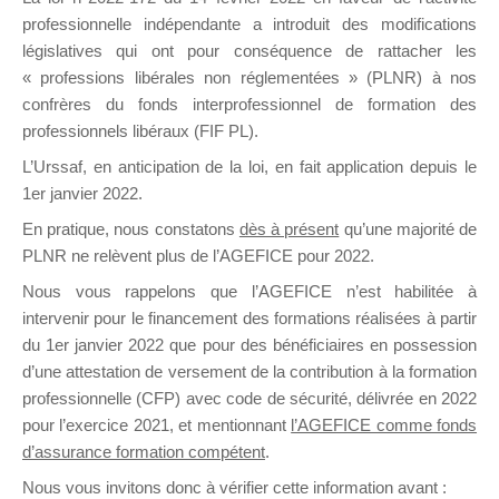
professionnelle indépendante a introduit des modifications
législatives qui ont pour conséquence de rattacher les
DE
« professions libérales non réglementées » (PLNR) à nos
confrères du fonds interprofessionnel de formation des
professionnels libéraux (FIF PL).
L’Urssaf,
en anticipation de la loi
, en fait application depuis le
FORMATIO
1er janvier 2022.
En pratique, nous constatons
dès à présent
qu’une majorité de
PLNR ne relèvent plus de l’AGEFICE pour 2022.
Groupe Public
Nous vous rappelons que l’AGEFICE n’est habilitée à
il y a 8 heures
intervenir pour le financement des formations réalisées à partir
du 1er janvier 2022 que pour des bénéficiaires en possession
d’une attestation de versement de la contribution à la formation
professionnelle (CFP) avec code de sécurité, délivrée en 2022
pour l’exercice 2021, et mentionnant
l’AGEFICE comme fonds
d’assurance formation compétent
.
Ce groupe est destiné aux Organismes de
Nous vous invitons donc à vérifier cette information avant :
formation. Il accueille également les Conseillers