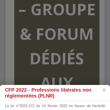
– GROUPE
& FORUM
DÉDIÉS
AUX
CFP 2022 - Professions libérales non
réglementées (PLNR)
ORGANISME
La loi n°2022-172 du 14 février 2022 en faveur de l’activité