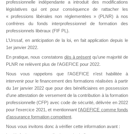
professionnelle indépendante a introduit des modifications
législatives qui ont pour conséquence de rattacher les
« professions libérales non réglementées » (PLNR) à nos
DE
confrères du fonds interprofessionnel de formation des
professionnels libéraux (FIF PL).
L’Urssaf,
en anticipation de la loi
, en fait application depuis le
FORMATIO
1er janvier 2022.
En pratique, nous constatons
dès à présent
qu’une majorité de
PLNR ne relèvent plus de l’AGEFICE pour 2022.
Nous vous rappelons que l’AGEFICE n’est habilitée à
Groupe Public
intervenir pour le financement des formations réalisées à partir
il y a un jour
du 1er janvier 2022 que pour des bénéficiaires en possession
d’une attestation de versement de la contribution à la formation
professionnelle (CFP) avec code de sécurité, délivrée en 2022
pour l’exercice 2021, et mentionnant
l’AGEFICE comme fonds
d’assurance formation compétent
.
Ce groupe est destiné aux Organismes de
Nous vous invitons donc à vérifier cette information avant :
formation. Il accueille également les Conseillers