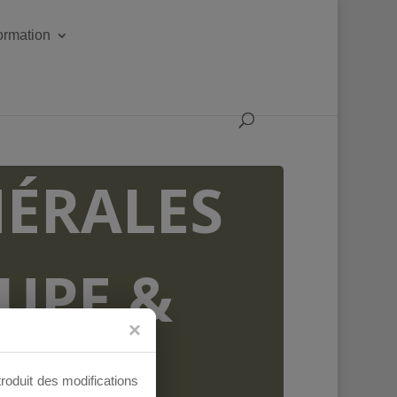
formation
ÉRALES
OUPE &
AUX
troduit des modifications