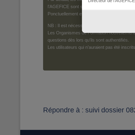
Directeur de l’AGEFICE
l’AGEFICE sont susceptibles d’en lire le con
Ponctuellement et pour les messages qui s’a
NB : Il est nécessaire d’être inscrit(e) pour 
Les Organismes de Formation nouvellement i
questions dès lors qu’ils sont authentifiés.
Les utilisateurs qui n’auraient pas été inscr
Répondre à : suivi dossier 0