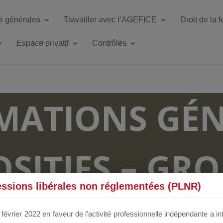
s générales
Travailler avec l’AGEFICE
Droit de la 
Espace privatif
Contrôles
MATIONS GÉN
OSITIFS – GR
essions libérales non réglementées (PLNR)
RUM DÉDIÉS 
février 2022 en faveur de l’activité professionnelle indépendante a in