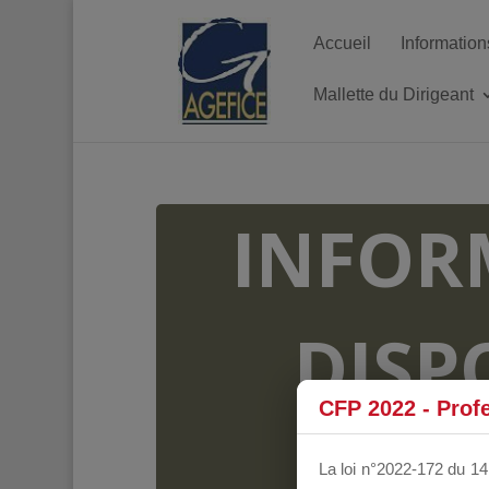
Accueil
Information
Mallette du Dirigeant
INFOR
DISP
CFP 2022 - Prof
FO
La loi n°2022-172 du 14 