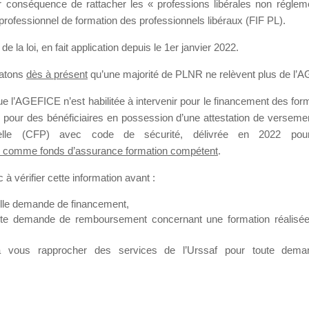
our conséquence de rattacher les « professions libérales non régl
professionnel de formation des professionnels libéraux (FIF PL).
SMES DE FO
de la loi
, en fait application depuis le 1er janvier 2022.
tatons
dès à présent
qu’une majorité de PLNR ne relèvent plus de l’
 l’AGEFICE n’est habilitée à intervenir pour le financement des forma
 a un jour
 pour des bénéficiaires en possession d’une attestation de versement
nnelle (CFP) avec code de sécurité, délivrée en 2022 pour
 comme fonds d’assurance formation compétent
.
à vérifier cette information avant :
elle demande de financement,
ute demande de remboursement concernant une formation réalisée p
ation. Il accueille également les Conseillers salariés de l’AGEFICE 
t possible de laisser un message ou poser vos questions concernant l
à vous rapprocher des services de l’Urssaf pour toute dema
mation qui ont besoin de renseignements sur l’AGEFICE et sur les a
t éventuellement bénéficier.
sur cet espace sont considérés comme étant des messages
confident