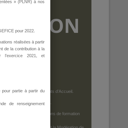
ementées » (PLNR) à nos
RMATION
AGEFICE pour 2022.
tions réalisées à partir
 de la contribution à la
 l’exercice 2021, et
our partie à partir du
et les personnels des Points d’Accueil.
es dispositifs de l’AGEFICE.
nde de renseignement
ides au financement d’actions de formation
iels
: Seuls leurs Auteurs et la Modération de