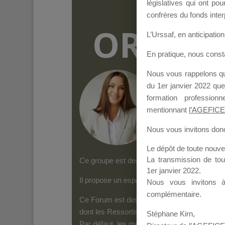
législatives qui ont p
confrères du fonds inter
ORGANI
L’Urssaf,
en anticipation 
En pratique, nous cons
Nous vous rappelons que
Groupe Public
il y
du 1er janvier 2022 que
formation professio
mentionnant
l’AGEFICE
Nous vous invitons donc 
Le dépôt de toute nouv
La transmission de to
Ce groupe est destiné aux Organismes de form
1er janvier 2022.
Il propose un espace forum, sur lequel il es
Nous vous invitons 
complémentaire.
Ce Forum est destiné aux Organismes de for
dont les Ressortissants de l’AGEFICE peuven
Stéphane Kirn,
Par défaut, les messages qui sont postés 