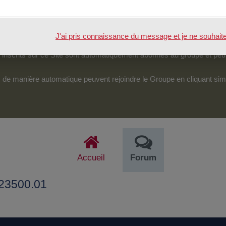
tenu.
véreraient d’une particulière pertinence, certains des échanges pour
J'ai pris connaissance du message et je ne souhaite pl
pouvoir accéder et intervenir sur cet espace.
nscrits sur ce Site sont automatiquement abonnés au groupe et peu
its de manière automatique peuvent rejoindre le Groupe en cliquant si
Accueil
Forum
823500.01