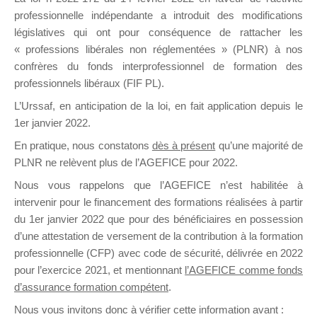
professionnelle indépendante a introduit des modifications
législatives qui ont pour conséquence de rattacher les
DE
« professions libérales non réglementées » (PLNR) à nos
confrères du fonds interprofessionnel de formation des
professionnels libéraux (FIF PL).
L’Urssaf,
en anticipation de la loi
, en fait application depuis le
FORMATIO
1er janvier 2022.
En pratique, nous constatons
dès à présent
qu’une majorité de
PLNR ne relèvent plus de l’AGEFICE pour 2022.
Groupe Public
Nous vous rappelons que l’AGEFICE n’est habilitée à
il y a 9 heures
intervenir pour le financement des formations réalisées à partir
du 1er janvier 2022 que pour des bénéficiaires en possession
d’une attestation de versement de la contribution à la formation
professionnelle (CFP) avec code de sécurité, délivrée en 2022
pour l’exercice 2021, et mentionnant
l’AGEFICE comme fonds
d’assurance formation compétent
.
Ce groupe est destiné aux Organismes de
Nous vous invitons donc à vérifier cette information avant :
formation. Il accueille également les Conseillers