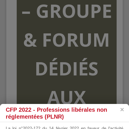
– GROUPE
& FORUM
DÉDIÉS
AUX
CFP 2022 - Professions libérales non
réglementées (PLNR)
ORGANISME
La loi n°2022-172 du 14 février 2022 en faveur de l’activité