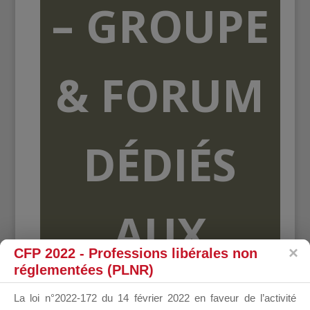
– GROUPE
& FORUM
DÉDIÉS
AUX
CFP 2022 - Professions libérales non
réglementées (PLNR)
ORGANISME
La loi n°2022-172 du 14 février 2022 en faveur de l’activité