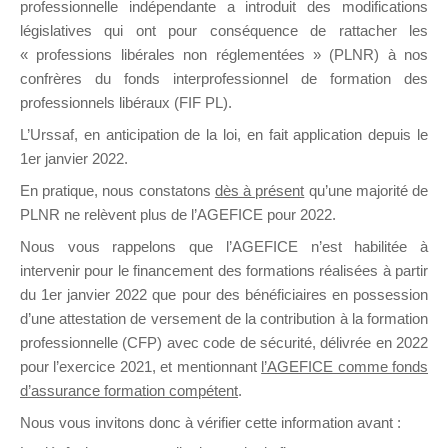
professionnelle indépendante a introduit des modifications
législatives qui ont pour conséquence de rattacher les
« professions libérales non réglementées » (PLNR) à nos
DE
confrères du fonds interprofessionnel de formation des
professionnels libéraux (FIF PL).
L’Urssaf,
en anticipation de la loi
, en fait application depuis le
FORMATIO
1er janvier 2022.
En pratique, nous constatons
dès à présent
qu’une majorité de
PLNR ne relèvent plus de l’AGEFICE pour 2022.
Nous vous rappelons que l’AGEFICE n’est habilitée à
Groupe Public
intervenir pour le financement des formations réalisées à partir
il y a 14 heures
du 1er janvier 2022 que pour des bénéficiaires en possession
d’une attestation de versement de la contribution à la formation
professionnelle (CFP) avec code de sécurité, délivrée en 2022
pour l’exercice 2021, et mentionnant
l’AGEFICE comme fonds
d’assurance formation compétent
.
Ce groupe est destiné aux Organismes de
Nous vous invitons donc à vérifier cette information avant :
formation. Il accueille également les Conseillers