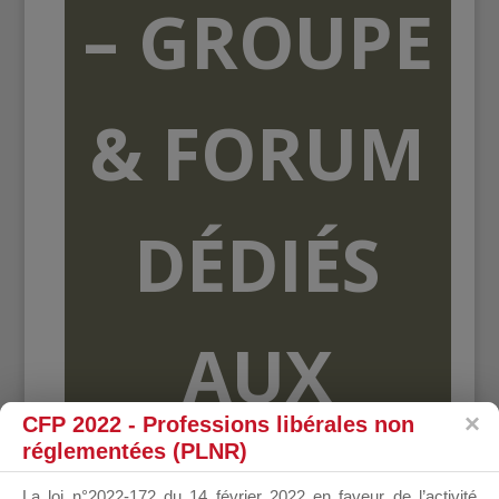
– GROUPE
& FORUM
DÉDIÉS
AUX
CFP 2022 - Professions libérales non
réglementées (PLNR)
ORGANISME
La loi n°2022-172 du 14 février 2022 en faveur de l’activité