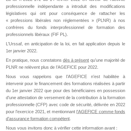
professionnelle indépendante a introduit des modifications
législatives qui ont pour conséquence de rattacher les
DE
« professions libérales non réglementées » (PLNR) à nos
confrères du fonds interprofessionnel de formation des
professionnels libéraux (FIF PL).
L’Urssaf,
en anticipation de la loi
, en fait application depuis le
FORMATIO
1er janvier 2022.
En pratique, nous constatons
dès à présent
qu’une majorité de
PLNR ne relèvent plus de l’AGEFICE pour 2022.
Groupe Public
Nous vous rappelons que l’AGEFICE n’est habilitée à
il y a 21 heures
intervenir pour le financement des formations réalisées à partir
du 1er janvier 2022 que pour des bénéficiaires en possession
d’une attestation de versement de la contribution à la formation
professionnelle (CFP) avec code de sécurité, délivrée en 2022
pour l’exercice 2021, et mentionnant
l’AGEFICE comme fonds
d’assurance formation compétent
.
Ce groupe est destiné aux Organismes de
Nous vous invitons donc à vérifier cette information avant :
formation. Il accueille également les Conseillers