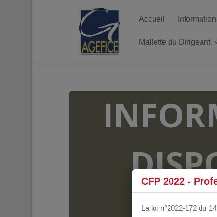
Accueil
Information
Mallette du Dirigeant
INFOR
DISP
CFP 2022 - Prof
FO
La loi n°2022-172 du 14 