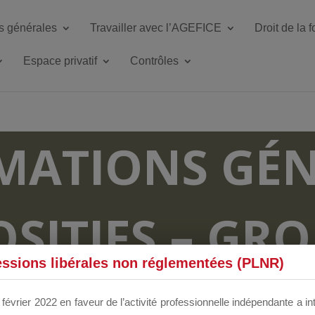
s générales
Travailler avec l’AGEFICE
Droit de la 
Espace privatif
Contrôles
MATIONS GÉN
OSITIFS – GR
essions libérales non réglementées (PLNR)
RUM DÉDIÉS 
février 2022 en faveur de l’activité professionnelle indépendante a in