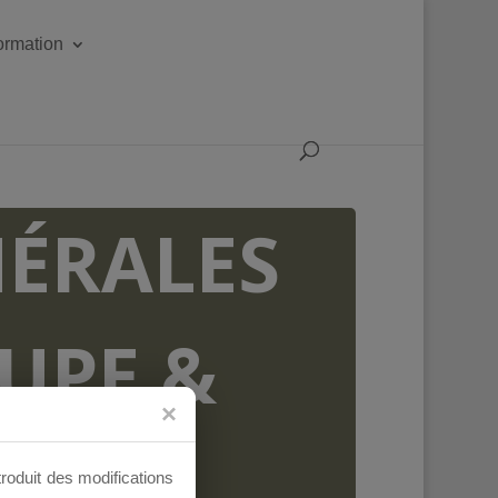
formation
ÉRALES
OUPE &
AUX
troduit des modifications