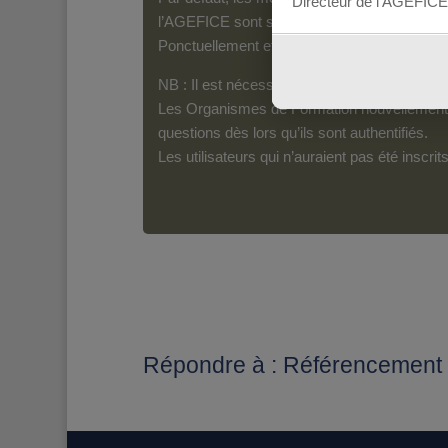
Directeur de l’AGEFICE
l’AGEFICE sont susceptibles d’en lire le con
Ponctuellement et pour les messages qui s’a
NB : Il est nécessaire d’être inscrit(e) pour 
Les Organismes de Formation nouvellement i
questions dès lors qu’ils sont authentifiés.
Les utilisateurs qui n’auraient pas été inscr
Répondre à : Référencement 