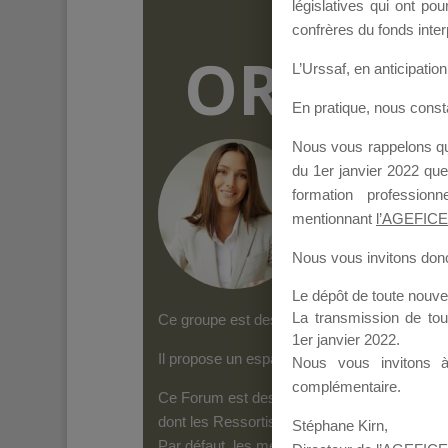
législatives qui ont p
confrères du fonds inter
ORGANI
L’Urssaf,
en anticipation 
En pratique, nous cons
Nous vous rappelons que
Groupe Public
il y
du 1er janvier 2022 que
formation professio
mentionnant
l’AGEFICE
Nous vous invitons donc 
Le dépôt de toute nouv
La transmission de to
Ce groupe est destiné aux Organismes de form
1er janvier 2022.
Il propose un espace forum, sur lequel il es
Nous vous invitons 
complémentaire.
Ce Forum est destiné aux Organismes de for
dont les Ressortissants de l’AGEFICE peuven
Stéphane Kirn,
Par défaut, les messages qui sont postés 