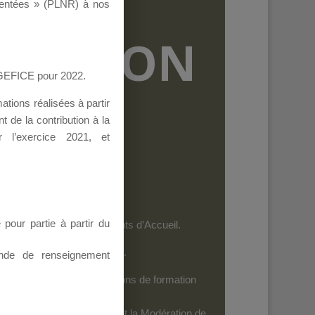
ementées » (PLNR) à nos
RMATION
AGEFICE pour 2022.
tions réalisées à partir
 de la contribution à la
 l’exercice 2021, et
our partie à partir du
et les personnels des Points d’Accueil.
es dispositifs de l’AGEFICE.
nde de renseignement
ides au financement d’actions de formation
iels
: Seuls leurs Auteurs et la Modération de