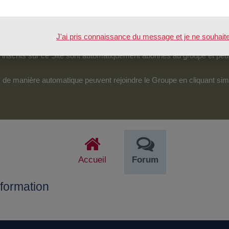
tenu.
véreraient d’une particulière pertinence, certains des échanges pour
J'ai pris connaissance du message et je ne souhaite pl
pouvoir accéder et intervenir sur cet espace.
nscrits sur ce Site sont automatiquement abonnés au groupe et peu
its de manière automatique peuvent rejoindre le Groupe en cliquant si
Accueil
Forum
formation