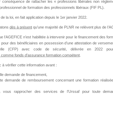
our conséquence de rattacher les « professions libérales non régl
professionnel de formation des professionnels libéraux (FIF PL).
SMES DE FO
de la loi
, en fait application depuis le 1er janvier 2022.
tatons
dès à présent
qu’une majorité de PLNR ne relèvent plus de l’
 l’AGEFICE n’est habilitée à intervenir pour le financement des forma
 a un jour
 pour des bénéficiaires en possession d’une attestation de versement
nnelle (CFP) avec code de sécurité, délivrée en 2022 pour
 comme fonds d’assurance formation compétent
.
à vérifier cette information avant :
elle demande de financement,
ute demande de remboursement concernant une formation réalisée p
ation. Il accueille également les Conseillers salariés de l’AGEFICE 
t possible de laisser un message ou poser vos questions concernant l
à vous rapprocher des services de l’Urssaf pour toute dema
mation qui ont besoin de renseignements sur l’AGEFICE et sur les a
t éventuellement bénéficier.
sur cet espace sont considérés comme étant des messages
confident