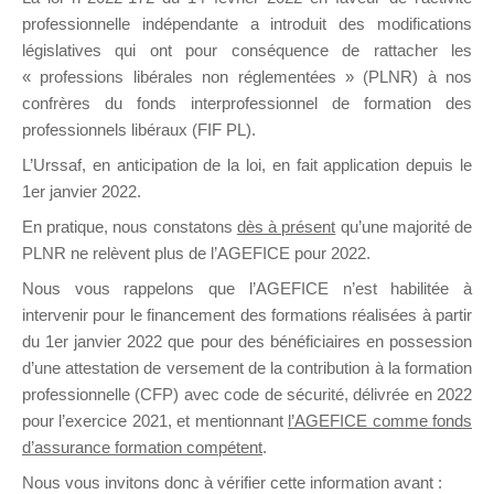
professionnelle indépendante a introduit des modifications
législatives qui ont pour conséquence de rattacher les
DE
« professions libérales non réglementées » (PLNR) à nos
confrères du fonds interprofessionnel de formation des
professionnels libéraux (FIF PL).
L’Urssaf,
en anticipation de la loi
, en fait application depuis le
FORMATIO
1er janvier 2022.
En pratique, nous constatons
dès à présent
qu’une majorité de
PLNR ne relèvent plus de l’AGEFICE pour 2022.
Groupe Public
Nous vous rappelons que l’AGEFICE n’est habilitée à
il y a 15 heures
intervenir pour le financement des formations réalisées à partir
du 1er janvier 2022 que pour des bénéficiaires en possession
d’une attestation de versement de la contribution à la formation
professionnelle (CFP) avec code de sécurité, délivrée en 2022
pour l’exercice 2021, et mentionnant
l’AGEFICE comme fonds
d’assurance formation compétent
.
Ce groupe est destiné aux Organismes de
Nous vous invitons donc à vérifier cette information avant :
formation. Il accueille également les Conseillers