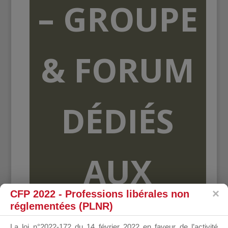
– GROUPE
& FORUM
DÉDIÉS
AUX
CFP 2022 - Professions libérales non
réglementées (PLNR)
ORGANISME
La loi n°2022-172 du 14 février 2022 en faveur de l’activité