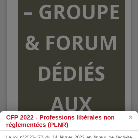
– GROUPE
& FORUM
DÉDIÉS
AUX
CFP 2022 - Professions libérales non
réglementées (PLNR)
ORGANISME
La loi n°2022-172 du 14 février 2022 en faveur de l’activité