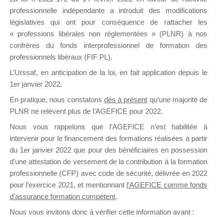
professionnelle indépendante a introduit des modifications
législatives qui ont pour conséquence de rattacher les
DE
« professions libérales non réglementées » (PLNR) à nos
confrères du fonds interprofessionnel de formation des
professionnels libéraux (FIF PL).
L’Urssaf,
en anticipation de la loi
, en fait application depuis le
FORMATIO
1er janvier 2022.
En pratique, nous constatons
dès à présent
qu’une majorité de
PLNR ne relèvent plus de l’AGEFICE pour 2022.
Groupe Public
Nous vous rappelons que l’AGEFICE n’est habilitée à
il y a 2 heures
intervenir pour le financement des formations réalisées à partir
du 1er janvier 2022 que pour des bénéficiaires en possession
d’une attestation de versement de la contribution à la formation
professionnelle (CFP) avec code de sécurité, délivrée en 2022
pour l’exercice 2021, et mentionnant
l’AGEFICE comme fonds
d’assurance formation compétent
.
Ce groupe est destiné aux Organismes de
Nous vous invitons donc à vérifier cette information avant :
formation. Il accueille également les Conseillers