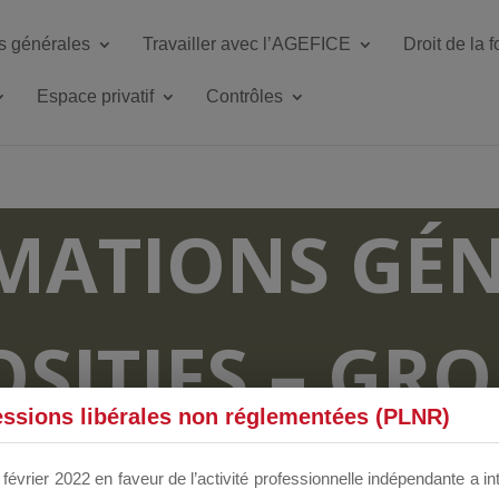
s générales
Travailler avec l’AGEFICE
Droit de la 
Espace privatif
Contrôles
MATIONS GÉN
OSITIFS – GR
essions libérales non réglementées (PLNR)
RUM DÉDIÉS 
février 2022 en faveur de l’activité professionnelle indépendante a in