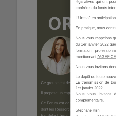
législatives qui ont p
confrères du fonds inter
ORGANI
L’Urssaf,
en anticipation 
En pratique, nous cons
Nous vous rappelons que
Groupe Public
il y
du 1er janvier 2022 que
formation professio
mentionnant
l’AGEFICE
Nous vous invitons donc 
Le dépôt de toute nouv
La transmission de to
Ce groupe est destiné aux Organismes de form
1er janvier 2022.
Il propose un espace forum, sur lequel il es
Nous vous invitons 
complémentaire.
Ce Forum est destiné aux Organismes de for
dont les Ressortissants de l’AGEFICE peuven
Stéphane Kirn,
Par défaut, les messages qui sont postés 