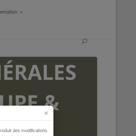
formation
ÉRALES
OUPE &
AUX
troduit des modifications