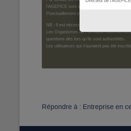
Directeur de l’AGEFICE
l’AGEFICE sont susceptibles d’en lire le con
Ponctuellement et pour les messages qui s’a
NB : Il est nécessaire d’être inscrit(e) pour 
Les Organismes de Formation nouvellement i
questions dès lors qu’ils sont authentifiés.
Les utilisateurs qui n’auraient pas été inscr
Répondre à : Entreprise en ces