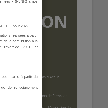
ementées » (PLNR) à nos
RMATION
AGEFICE pour 2022.
tions réalisées à partir
 de la contribution à la
 l’exercice 2021, et
our partie à partir du
et les personnels des Points d’Accueil.
es dispositifs de l’AGEFICE.
nde de renseignement
ides au financement d’actions de formation
iels
: Seuls leurs Auteurs et la Modération de