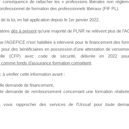
our conséquence de rattacher les « professions libérales non régl
professionnel de formation des professionnels libéraux (FIF PL).
SMES DE FO
de la loi
, en fait application depuis le 1er janvier 2022.
tatons
dès à présent
qu’une majorité de PLNR ne relèvent plus de l’
 l’AGEFICE n’est habilitée à intervenir pour le financement des forma
 a 2 heures
 pour des bénéficiaires en possession d’une attestation de versement
nnelle (CFP) avec code de sécurité, délivrée en 2022 pour
 comme fonds d’assurance formation compétent
.
à vérifier cette information avant :
elle demande de financement,
ute demande de remboursement concernant une formation réalisée p
ation. Il accueille également les Conseillers salariés de l’AGEFICE 
t possible de laisser un message ou poser vos questions concernant l
à vous rapprocher des services de l’Urssaf pour toute dema
mation qui ont besoin de renseignements sur l’AGEFICE et sur les a
t éventuellement bénéficier.
sur cet espace sont considérés comme étant des messages
confident