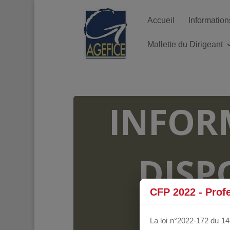
Accueil
Information
Mallette du Dirigeant
INFOR
DISP
CFP 2022 - Prof
FO
La loi n°2022-172 du 14 