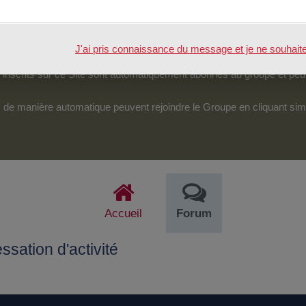
tenu.
véreraient d’une particulière pertinence, certains des échanges pour
J'ai pris connaissance du message et je ne souhaite pl
pouvoir accéder et intervenir sur cet espace.
nscrits sur ce Site sont automatiquement abonnés au groupe et peu
its de manière automatique peuvent rejoindre le Groupe en cliquant si
Accueil
Forum
sation d'activité