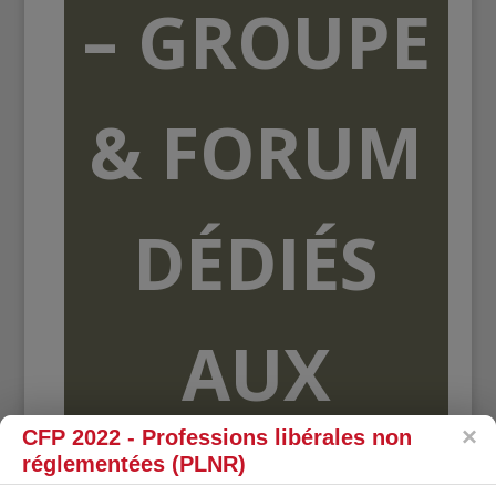
– GROUPE
& FORUM
DÉDIÉS
AUX
CFP 2022 - Professions libérales non
ORGANISME
réglementées (PLNR)