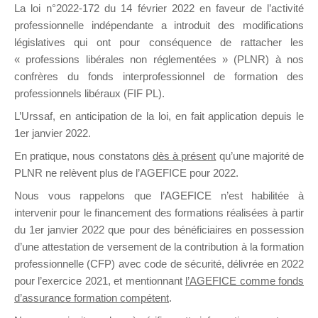
La loi n°2022-172 du 14 février 2022 en faveur de l’activité
professionnelle indépendante a introduit des modifications
DE
législatives qui ont pour conséquence de rattacher les
« professions libérales non réglementées » (PLNR) à nos
confrères du fonds interprofessionnel de formation des
professionnels libéraux (FIF PL).
FORMATIO
L’Urssaf,
en anticipation de la loi
, en fait application depuis le
1er janvier 2022.
En pratique, nous constatons
dès à présent
qu’une majorité de
PLNR ne relèvent plus de l’AGEFICE pour 2022.
Groupe Public
il y a un jour
Nous vous rappelons que l’AGEFICE n’est habilitée à
intervenir pour le financement des formations réalisées à partir
du 1er janvier 2022 que pour des bénéficiaires en possession
d’une attestation de versement de la contribution à la formation
professionnelle (CFP) avec code de sécurité, délivrée en 2022
pour l’exercice 2021, et mentionnant
l’AGEFICE comme fonds
d’assurance formation compétent
.
Ce groupe est destiné aux Organismes de
formation. Il accueille également les Conseillers