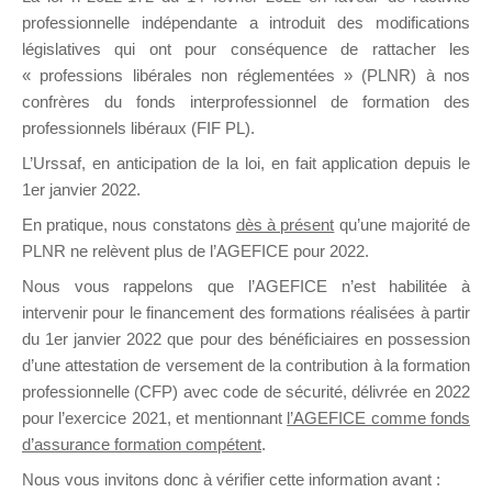
professionnelle indépendante a introduit des modifications
législatives qui ont pour conséquence de rattacher les
DE
« professions libérales non réglementées » (PLNR) à nos
confrères du fonds interprofessionnel de formation des
professionnels libéraux (FIF PL).
L’Urssaf,
en anticipation de la loi
, en fait application depuis le
FORMATIO
1er janvier 2022.
En pratique, nous constatons
dès à présent
qu’une majorité de
PLNR ne relèvent plus de l’AGEFICE pour 2022.
Groupe Public
Nous vous rappelons que l’AGEFICE n’est habilitée à
il y a 11 heures
intervenir pour le financement des formations réalisées à partir
du 1er janvier 2022 que pour des bénéficiaires en possession
d’une attestation de versement de la contribution à la formation
professionnelle (CFP) avec code de sécurité, délivrée en 2022
pour l’exercice 2021, et mentionnant
l’AGEFICE comme fonds
d’assurance formation compétent
.
Ce groupe est destiné aux Organismes de
Nous vous invitons donc à vérifier cette information avant :
formation. Il accueille également les Conseillers