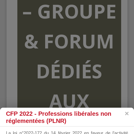
– GROUPE
& FORUM
DÉDIÉS
AUX
CFP 2022 - Professions libérales non
réglementées (PLNR)
ORGANISME
La loi n°2022-172 du 14 février 2022 en faveur de l’activité