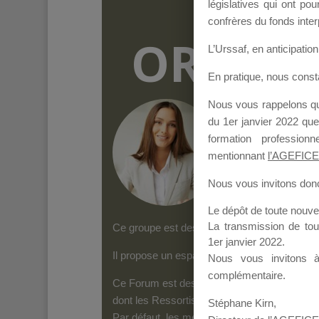
législatives qui ont p
confrères du fonds inter
ORGANI
L’Urssaf,
en anticipation 
En pratique, nous cons
Nous vous rappelons que
Groupe Public
il y
du 1er janvier 2022 que
formation professio
mentionnant
l’AGEFICE
Nous vous invitons donc 
Le dépôt de toute nouv
La transmission de to
Ce groupe est destiné aux Organismes de form
1er janvier 2022.
Il propose un espace forum, sur lequel il es
Nous vous invitons 
complémentaire.
Ce Forum est destiné aux Organismes de for
dont les Ressortissants de l’AGEFICE peuven
Stéphane Kirn,
Par défaut, les messages qui sont postés 