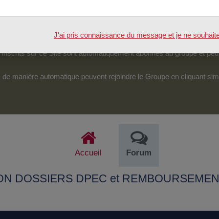
tenu.
véreraient d’une particulière pertinence, certains des échanges pour
J'ai pris connaissance du message et je ne souhaite pl
pouvoir accéder et intervenir sur cet espace.
nscrits sur ce Site sont automatiquement abonnés au groupe et peu
its de manière automatique peuvent rejoindre le Groupe en cliquant si
Accueil
Forum
TION DOSSIERS DPEC et REMBOURSEME