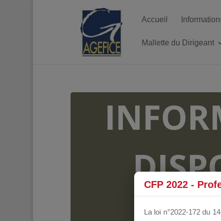
Accueil
Information
Mallette du Dirigeant
INFOR
DISP
CFP 2022 - Prof
FO
La loi n°2022-172 du 14 