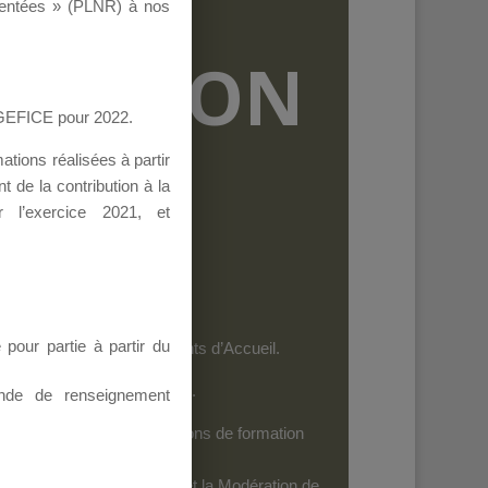
ementées » (PLNR) à nos
RMATION
AGEFICE pour 2022.
tions réalisées à partir
 de la contribution à la
 l’exercice 2021, et
our partie à partir du
et les personnels des Points d’Accueil.
es dispositifs de l’AGEFICE.
nde de renseignement
ides au financement d’actions de formation
iels
: Seuls leurs Auteurs et la Modération de