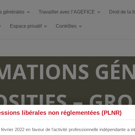
s générales
Travailler avec l’AGEFICE
Droit de la 
Espace privatif
Contrôles
MATIONS GÉN
OSITIFS – GR
essions libérales non réglementées (PLNR)
RUM DÉDIÉS 
février 2022 en faveur de l’activité professionnelle indépendante a in