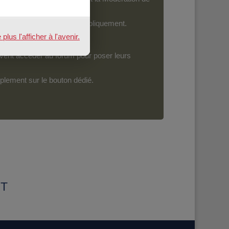
ront devenir accessibles publiquement.
us l'afficher à l'avenir.
vent accéder au forum pour poser leurs
mplement sur le bouton dédié.
NT