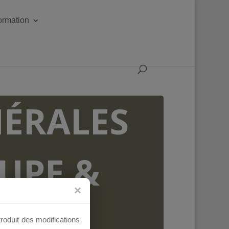
formation
ÉRALES
OUPE &
AUX
troduit des modifications