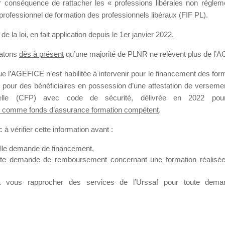
our conséquence de rattacher les « professions libérales non régl
professionnel de formation des professionnels libéraux (FIF PL).
SMES DE FO
de la loi
, en fait application depuis le 1er janvier 2022.
tatons
dès à présent
qu’une majorité de PLNR ne relèvent plus de l’
 l’AGEFICE n’est habilitée à intervenir pour le financement des forma
 a 12 heures
 pour des bénéficiaires en possession d’une attestation de versement
nnelle (CFP) avec code de sécurité, délivrée en 2022 pour
 comme fonds d’assurance formation compétent
.
à vérifier cette information avant :
elle demande de financement,
ute demande de remboursement concernant une formation réalisée p
ation. Il accueille également les Conseillers salariés de l’AGEFICE 
t possible de laisser un message ou poser vos questions concernant l
à vous rapprocher des services de l’Urssaf pour toute dema
mation qui ont besoin de renseignements sur l’AGEFICE et sur les a
t éventuellement bénéficier.
sur cet espace sont considérés comme étant des messages
confident