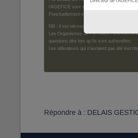
Directeur de l’AGEFICE
l’AGEFICE sont susceptibles d’en lire le con
Ponctuellement et pour les messages qui s’a
NB : Il est nécessaire d’être inscrit(e) pour 
Les Organismes de Formation nouvellement i
questions dès lors qu’ils sont authentifiés.
Les utilisateurs qui n’auraient pas été inscr
Répondre à : DELAIS GES