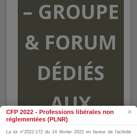
– GROUPE
& FORUM
DÉDIÉS
AUX
CFP 2022 - Professions libérales non
réglementées (PLNR)
ORGANISME
La loi n°2022-172 du 14 février 2022 en faveur de l’activité