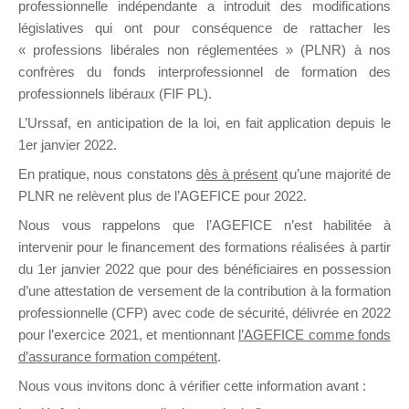
professionnelle indépendante a introduit des modifications
législatives qui ont pour conséquence de rattacher les
« professions libérales non réglementées » (PLNR) à nos
DE
confrères du fonds interprofessionnel de formation des
professionnels libéraux (FIF PL).
L’Urssaf,
en anticipation de la loi
, en fait application depuis le
FORMATIO
1er janvier 2022.
En pratique, nous constatons
dès à présent
qu’une majorité de
PLNR ne relèvent plus de l’AGEFICE pour 2022.
Nous vous rappelons que l’AGEFICE n’est habilitée à
Groupe Public
intervenir pour le financement des formations réalisées à partir
il y a 19 heures
du 1er janvier 2022 que pour des bénéficiaires en possession
d’une attestation de versement de la contribution à la formation
professionnelle (CFP) avec code de sécurité, délivrée en 2022
pour l’exercice 2021, et mentionnant
l’AGEFICE comme fonds
d’assurance formation compétent
.
Ce groupe est destiné aux Organismes de
Nous vous invitons donc à vérifier cette information avant :
formation. Il accueille également les Conseillers