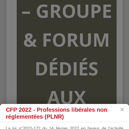
– GROUPE
& FORUM
DÉDIÉS
AUX
CFP 2022 - Professions libérales non
réglementées (PLNR)
ORGANISME
La loi n°2022-172 du 14 février 2022 en faveur de l’activité