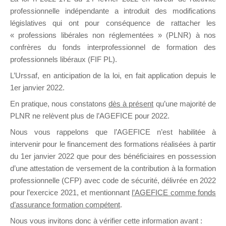
professionnelle indépendante a introduit des modifications
législatives qui ont pour conséquence de rattacher les
DE
« professions libérales non réglementées » (PLNR) à nos
confrères du fonds interprofessionnel de formation des
professionnels libéraux (FIF PL).
L’Urssaf,
en anticipation de la loi
, en fait application depuis le
FORMATIO
1er janvier 2022.
En pratique, nous constatons
dès à présent
qu’une majorité de
PLNR ne relèvent plus de l’AGEFICE pour 2022.
Groupe Public
Nous vous rappelons que l’AGEFICE n’est habilitée à
il y a un jour
intervenir pour le financement des formations réalisées à partir
du 1er janvier 2022 que pour des bénéficiaires en possession
d’une attestation de versement de la contribution à la formation
professionnelle (CFP) avec code de sécurité, délivrée en 2022
pour l’exercice 2021, et mentionnant
l’AGEFICE comme fonds
d’assurance formation compétent
.
Ce groupe est destiné aux Organismes de
Nous vous invitons donc à vérifier cette information avant :
formation. Il accueille également les Conseillers