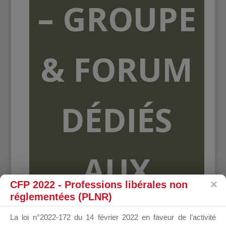
– GROUPE
& FORUM
DÉDIÉS
AUX
CFP 2022 - Professions libérales non
réglementées (PLNR)
ORGANISME
La loi n°2022-172 du 14 février 2022 en faveur de l’activité