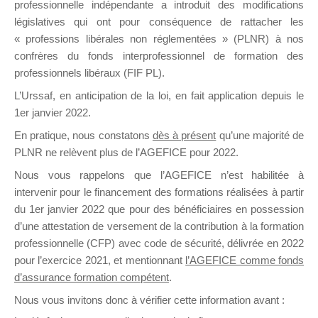
professionnelle indépendante a introduit des modifications
législatives qui ont pour conséquence de rattacher les
« professions libérales non réglementées » (PLNR) à nos
DE
confrères du fonds interprofessionnel de formation des
professionnels libéraux (FIF PL).
L’Urssaf,
en anticipation de la loi
, en fait application depuis le
FORMATIO
1er janvier 2022.
En pratique, nous constatons
dès à présent
qu’une majorité de
PLNR ne relèvent plus de l’AGEFICE pour 2022.
Nous vous rappelons que l’AGEFICE n’est habilitée à
Groupe Public
intervenir pour le financement des formations réalisées à partir
il y a 12 heures
du 1er janvier 2022 que pour des bénéficiaires en possession
d’une attestation de versement de la contribution à la formation
professionnelle (CFP) avec code de sécurité, délivrée en 2022
pour l’exercice 2021, et mentionnant
l’AGEFICE comme fonds
d’assurance formation compétent
.
Ce groupe est destiné aux Organismes de
Nous vous invitons donc à vérifier cette information avant :
formation. Il accueille également les Conseillers