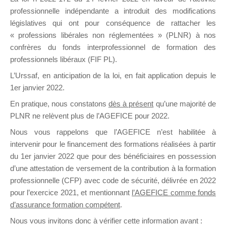
professionnelle indépendante a introduit des modifications
législatives qui ont pour conséquence de rattacher les
DE
« professions libérales non réglementées » (PLNR) à nos
confrères du fonds interprofessionnel de formation des
professionnels libéraux (FIF PL).
L’Urssaf,
en anticipation de la loi
, en fait application depuis le
FORMATIO
1er janvier 2022.
En pratique, nous constatons
dès à présent
qu’une majorité de
PLNR ne relèvent plus de l’AGEFICE pour 2022.
Groupe Public
Nous vous rappelons que l’AGEFICE n’est habilitée à
il y a 9 minutes
intervenir pour le financement des formations réalisées à partir
du 1er janvier 2022 que pour des bénéficiaires en possession
d’une attestation de versement de la contribution à la formation
professionnelle (CFP) avec code de sécurité, délivrée en 2022
pour l’exercice 2021, et mentionnant
l’AGEFICE comme fonds
d’assurance formation compétent
.
Ce groupe est destiné aux Organismes de
Nous vous invitons donc à vérifier cette information avant :
formation. Il accueille également les Conseillers