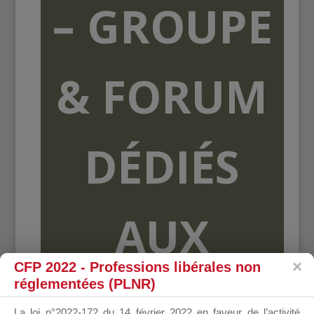
– GROUPE
& FORUM
DÉDIÉS
AUX
CFP 2022 - Professions libérales non
réglementées (PLNR)
ORGANISME
La loi n°2022-172 du 14 février 2022 en faveur de l’activité