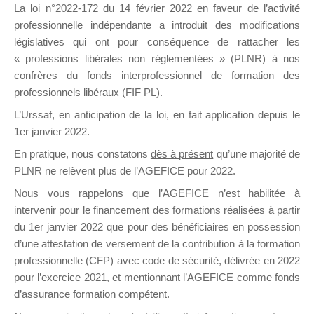
La loi n°2022-172 du 14 février 2022 en faveur de l’activité
professionnelle indépendante a introduit des modifications
DE
législatives qui ont pour conséquence de rattacher les
« professions libérales non réglementées » (PLNR) à nos
confrères du fonds interprofessionnel de formation des
professionnels libéraux (FIF PL).
FORMATIO
L’Urssaf,
en anticipation de la loi
, en fait application depuis le
1er janvier 2022.
En pratique, nous constatons
dès à présent
qu’une majorité de
PLNR ne relèvent plus de l’AGEFICE pour 2022.
Groupe Public
il y a 14 heures
Nous vous rappelons que l’AGEFICE n’est habilitée à
intervenir pour le financement des formations réalisées à partir
du 1er janvier 2022 que pour des bénéficiaires en possession
d’une attestation de versement de la contribution à la formation
professionnelle (CFP) avec code de sécurité, délivrée en 2022
pour l’exercice 2021, et mentionnant
l’AGEFICE comme fonds
d’assurance formation compétent
.
Ce groupe est destiné aux Organismes de
formation. Il accueille également les Conseillers