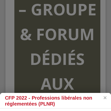
– GROUPE
& FORUM
DÉDIÉS
AUX
CFP 2022 - Professions libérales non
ORGANISME
réglementées (PLNR)