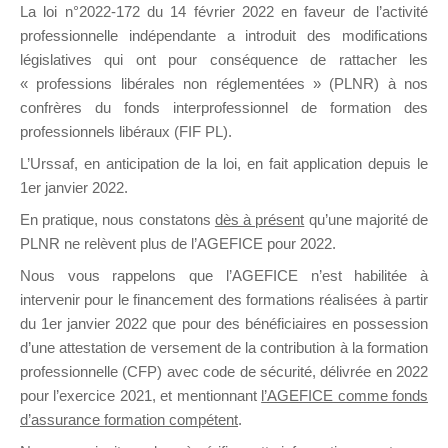
La loi n°2022-172 du 14 février 2022 en faveur de l’activité
professionnelle indépendante a introduit des modifications
DE
législatives qui ont pour conséquence de rattacher les
« professions libérales non réglementées » (PLNR) à nos
confrères du fonds interprofessionnel de formation des
professionnels libéraux (FIF PL).
FORMATIO
L’Urssaf,
en anticipation de la loi
, en fait application depuis le
1er janvier 2022.
En pratique, nous constatons
dès à présent
qu’une majorité de
PLNR ne relèvent plus de l’AGEFICE pour 2022.
Groupe Public
il y a un jour
Nous vous rappelons que l’AGEFICE n’est habilitée à
intervenir pour le financement des formations réalisées à partir
du 1er janvier 2022 que pour des bénéficiaires en possession
d’une attestation de versement de la contribution à la formation
professionnelle (CFP) avec code de sécurité, délivrée en 2022
pour l’exercice 2021, et mentionnant
l’AGEFICE comme fonds
d’assurance formation compétent
.
Ce groupe est destiné aux Organismes de
formation. Il accueille également les Conseillers