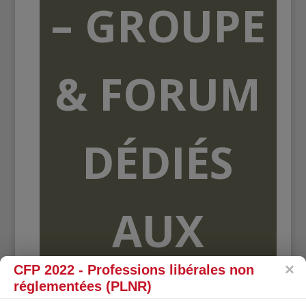
– GROUPE
& FORUM
DÉDIÉS
AUX
CFP 2022 - Professions libérales non
ORGANISME
réglementées (PLNR)