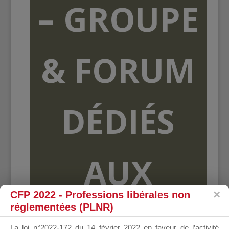
– GROUPE
& FORUM
DÉDIÉS
AUX
CFP 2022 - Professions libérales non
réglementées (PLNR)
ORGANISME
La loi n°2022-172 du 14 février 2022 en faveur de l’activité