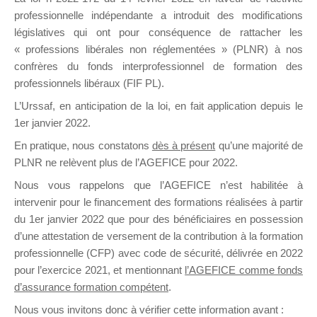
professionnelle indépendante a introduit des modifications
législatives qui ont pour conséquence de rattacher les
DE
« professions libérales non réglementées » (PLNR) à nos
confrères du fonds interprofessionnel de formation des
professionnels libéraux (FIF PL).
L’Urssaf,
en anticipation de la loi
, en fait application depuis le
FORMATIO
1er janvier 2022.
En pratique, nous constatons
dès à présent
qu’une majorité de
PLNR ne relèvent plus de l’AGEFICE pour 2022.
Groupe Public
Nous vous rappelons que l’AGEFICE n’est habilitée à
il y a 16 heures
intervenir pour le financement des formations réalisées à partir
du 1er janvier 2022 que pour des bénéficiaires en possession
d’une attestation de versement de la contribution à la formation
professionnelle (CFP) avec code de sécurité, délivrée en 2022
pour l’exercice 2021, et mentionnant
l’AGEFICE comme fonds
d’assurance formation compétent
.
Ce groupe est destiné aux Organismes de
Nous vous invitons donc à vérifier cette information avant :
formation. Il accueille également les Conseillers