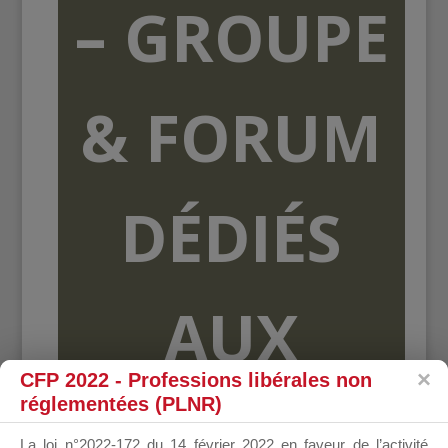
– GROUPE
& FORUM
DÉDIÉS
AUX
CFP 2022 - Professions libérales non
réglementées (PLNR)
ORGANISME
La loi n°2022-172 du 14 février 2022 en faveur de l’activité