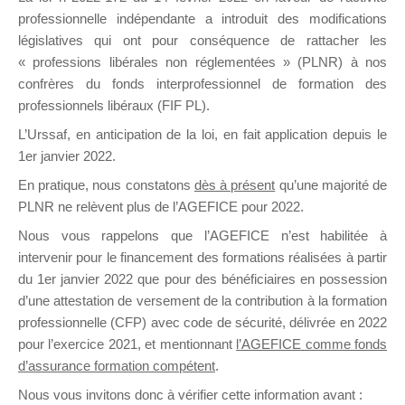
professionnelle indépendante a introduit des modifications
législatives qui ont pour conséquence de rattacher les
DE
« professions libérales non réglementées » (PLNR) à nos
confrères du fonds interprofessionnel de formation des
professionnels libéraux (FIF PL).
L’Urssaf,
en anticipation de la loi
, en fait application depuis le
FORMATIO
1er janvier 2022.
En pratique, nous constatons
dès à présent
qu’une majorité de
PLNR ne relèvent plus de l’AGEFICE pour 2022.
Groupe Public
Nous vous rappelons que l’AGEFICE n’est habilitée à
il y a un jour
intervenir pour le financement des formations réalisées à partir
du 1er janvier 2022 que pour des bénéficiaires en possession
d’une attestation de versement de la contribution à la formation
professionnelle (CFP) avec code de sécurité, délivrée en 2022
pour l’exercice 2021, et mentionnant
l’AGEFICE comme fonds
d’assurance formation compétent
.
Ce groupe est destiné aux Organismes de
Nous vous invitons donc à vérifier cette information avant :
formation. Il accueille également les Conseillers