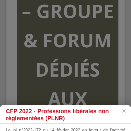
– GROUPE
& FORUM
DÉDIÉS
AUX
CFP 2022 - Professions libérales non
réglementées (PLNR)
ORGANISME
La loi n°2022-172 du 14 février 2022 en faveur de l’activité