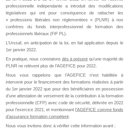
professionnelle indépendante a introduit des modifications
législatives qui ont pour conséquence de rattacher les
DE
« professions libérales non réglementées » (PLNR) à nos
confrères du fonds interprofessionnel de formation des
professionnels libéraux (FIF PL).
L’Urssaf,
en anticipation de la loi
, en fait application depuis le
FORMATIO
1er janvier 2022.
En pratique, nous constatons
dès à présent
qu’une majorité de
PLNR ne relèvent plus de l’AGEFICE pour 2022.
Groupe Public
Nous vous rappelons que l’AGEFICE n’est habilitée à
il y a 5 heures
intervenir pour le financement des formations réalisées à partir
du 1er janvier 2022 que pour des bénéficiaires en possession
d’une attestation de versement de la contribution à la formation
professionnelle (CFP) avec code de sécurité, délivrée en 2022
pour l’exercice 2021, et mentionnant
l’AGEFICE comme fonds
d’assurance formation compétent
.
Ce groupe est destiné aux Organismes de
Nous vous invitons donc à vérifier cette information avant :
formation. Il accueille également les Conseillers