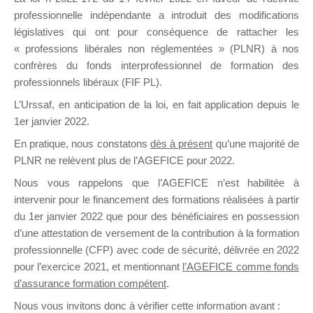
professionnelle indépendante a introduit des modifications
législatives qui ont pour conséquence de rattacher les
DE
« professions libérales non réglementées » (PLNR) à nos
confrères du fonds interprofessionnel de formation des
professionnels libéraux (FIF PL).
L’Urssaf,
en anticipation de la loi
, en fait application depuis le
FORMATIO
1er janvier 2022.
En pratique, nous constatons
dès à présent
qu’une majorité de
PLNR ne relèvent plus de l’AGEFICE pour 2022.
Groupe Public
Nous vous rappelons que l’AGEFICE n’est habilitée à
il y a 23 minutes
intervenir pour le financement des formations réalisées à partir
du 1er janvier 2022 que pour des bénéficiaires en possession
d’une attestation de versement de la contribution à la formation
professionnelle (CFP) avec code de sécurité, délivrée en 2022
pour l’exercice 2021, et mentionnant
l’AGEFICE comme fonds
d’assurance formation compétent
.
Ce groupe est destiné aux Organismes de
Nous vous invitons donc à vérifier cette information avant :
formation. Il accueille également les Conseillers