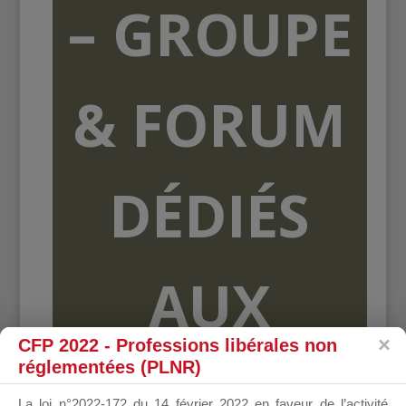
– GROUPE
& FORUM
DÉDIÉS
AUX
CFP 2022 - Professions libérales non
réglementées (PLNR)
ORGANISME
La loi n°2022-172 du 14 février 2022 en faveur de l’activité