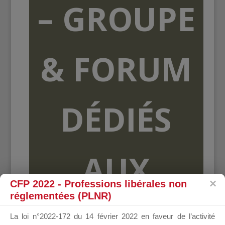
– GROUPE
& FORUM
DÉDIÉS
AUX
CFP 2022 - Professions libérales non
réglementées (PLNR)
ORGANISME
La loi n°2022-172 du 14 février 2022 en faveur de l’activité