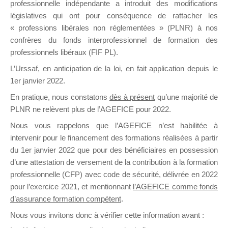
professionnelle indépendante a introduit des modifications
législatives qui ont pour conséquence de rattacher les
« professions libérales non réglementées » (PLNR) à nos
DE
confrères du fonds interprofessionnel de formation des
professionnels libéraux (FIF PL).
L’Urssaf,
en anticipation de la loi
, en fait application depuis le
FORMATIO
1er janvier 2022.
En pratique, nous constatons
dès à présent
qu’une majorité de
PLNR ne relèvent plus de l’AGEFICE pour 2022.
Nous vous rappelons que l’AGEFICE n’est habilitée à
Groupe Public
intervenir pour le financement des formations réalisées à partir
il y a 8 minutes
du 1er janvier 2022 que pour des bénéficiaires en possession
d’une attestation de versement de la contribution à la formation
professionnelle (CFP) avec code de sécurité, délivrée en 2022
pour l’exercice 2021, et mentionnant
l’AGEFICE comme fonds
d’assurance formation compétent
.
Ce groupe est destiné aux Organismes de
Nous vous invitons donc à vérifier cette information avant :
formation. Il accueille également les Conseillers