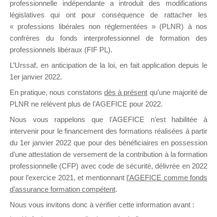
professionnelle indépendante a introduit des modifications
législatives qui ont pour conséquence de rattacher les
« professions libérales non réglementées » (PLNR) à nos
DE
confrères du fonds interprofessionnel de formation des
professionnels libéraux (FIF PL).
L’Urssaf,
en anticipation de la loi
, en fait application depuis le
FORMATIO
1er janvier 2022.
En pratique, nous constatons
dès à présent
qu’une majorité de
PLNR ne relèvent plus de l’AGEFICE pour 2022.
Nous vous rappelons que l’AGEFICE n’est habilitée à
Groupe Public
intervenir pour le financement des formations réalisées à partir
il y a un jour
du 1er janvier 2022 que pour des bénéficiaires en possession
d’une attestation de versement de la contribution à la formation
professionnelle (CFP) avec code de sécurité, délivrée en 2022
pour l’exercice 2021, et mentionnant
l’AGEFICE comme fonds
d’assurance formation compétent
.
Ce groupe est destiné aux Organismes de
Nous vous invitons donc à vérifier cette information avant :
formation. Il accueille également les Conseillers