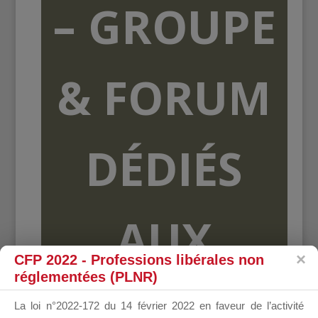
– GROUPE
& FORUM
DÉDIÉS
AUX
CFP 2022 - Professions libérales non
réglementées (PLNR)
ORGANISME
La loi n°2022-172 du 14 février 2022 en faveur de l’activité