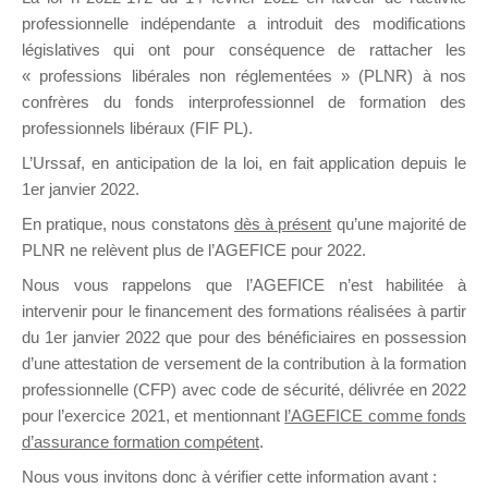
professionnelle indépendante a introduit des modifications
législatives qui ont pour conséquence de rattacher les
DE
« professions libérales non réglementées » (PLNR) à nos
confrères du fonds interprofessionnel de formation des
professionnels libéraux (FIF PL).
L’Urssaf,
en anticipation de la loi
, en fait application depuis le
FORMATIO
1er janvier 2022.
En pratique, nous constatons
dès à présent
qu’une majorité de
PLNR ne relèvent plus de l’AGEFICE pour 2022.
Groupe Public
Nous vous rappelons que l’AGEFICE n’est habilitée à
il y a 11 heures
intervenir pour le financement des formations réalisées à partir
du 1er janvier 2022 que pour des bénéficiaires en possession
d’une attestation de versement de la contribution à la formation
professionnelle (CFP) avec code de sécurité, délivrée en 2022
pour l’exercice 2021, et mentionnant
l’AGEFICE comme fonds
d’assurance formation compétent
.
Ce groupe est destiné aux Organismes de
Nous vous invitons donc à vérifier cette information avant :
formation. Il accueille également les Conseillers