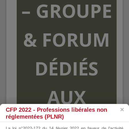
– GROUPE
& FORUM
DÉDIÉS
AUX
CFP 2022 - Professions libérales non
réglementées (PLNR)
ORGANISME
La loi n°2022-172 du 14 février 2022 en faveur de l’activité