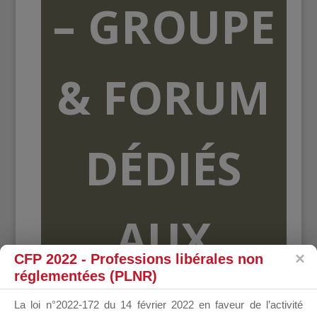
– GROUPE
& FORUM
DÉDIÉS
AUX
CFP 2022 - Professions libérales non
réglementées (PLNR)
ORGANISME
La loi n°2022-172 du 14 février 2022 en faveur de l’activité