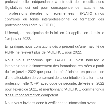
professionnelle indépendante a introduit des modifications
législatives qui ont pour conséquence de rattacher les
« professions libérales non réglementées » (PLNR) à nos
DE
confrères du fonds interprofessionnel de formation des
professionnels libéraux (FIF PL).
L’Urssaf,
en anticipation de la loi
, en fait application depuis le
FORMATIO
1er janvier 2022.
En pratique, nous constatons
dès à présent
qu’une majorité de
PLNR ne relèvent plus de l’AGEFICE pour 2022.
Nous vous rappelons que l’AGEFICE n’est habilitée à
Groupe Public
intervenir pour le financement des formations réalisées à partir
il y a 26 minutes
du 1er janvier 2022 que pour des bénéficiaires en possession
d’une attestation de versement de la contribution à la formation
professionnelle (CFP) avec code de sécurité, délivrée en 2022
pour l’exercice 2021, et mentionnant
l’AGEFICE comme fonds
d’assurance formation compétent
.
Ce groupe est destiné aux Organismes de
Nous vous invitons donc à vérifier cette information avant :
formation. Il accueille également les Conseillers