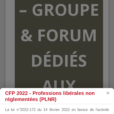
– GROUPE
& FORUM
DÉDIÉS
AUX
CFP 2022 - Professions libérales non
réglementées (PLNR)
ORGANISME
La loi n°2022-172 du 14 février 2022 en faveur de l’activité