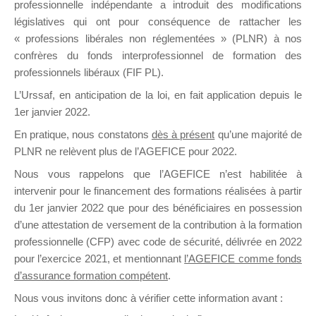
professionnelle indépendante a introduit des modifications
législatives qui ont pour conséquence de rattacher les
« professions libérales non réglementées » (PLNR) à nos
DE
confrères du fonds interprofessionnel de formation des
professionnels libéraux (FIF PL).
L’Urssaf,
en anticipation de la loi
, en fait application depuis le
FORMATIO
1er janvier 2022.
En pratique, nous constatons
dès à présent
qu’une majorité de
PLNR ne relèvent plus de l’AGEFICE pour 2022.
Nous vous rappelons que l’AGEFICE n’est habilitée à
Groupe Public
intervenir pour le financement des formations réalisées à partir
il y a 2 minutes
du 1er janvier 2022 que pour des bénéficiaires en possession
d’une attestation de versement de la contribution à la formation
professionnelle (CFP) avec code de sécurité, délivrée en 2022
pour l’exercice 2021, et mentionnant
l’AGEFICE comme fonds
d’assurance formation compétent
.
Ce groupe est destiné aux Organismes de
Nous vous invitons donc à vérifier cette information avant :
formation. Il accueille également les Conseillers