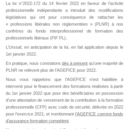
La loi n°2022-172 du 14 février 2022 en faveur de l’activité
professionnelle indépendante a introduit des modifications
DE
législatives qui ont pour conséquence de rattacher les
« professions libérales non réglementées » (PLNR) à nos
confrères du fonds interprofessionnel de formation des
professionnels libéraux (FIF PL).
FORMATIO
L’Urssaf,
en anticipation de la loi
, en fait application depuis le
1er janvier 2022.
En pratique, nous constatons
dès à présent
qu’une majorité de
PLNR ne relèvent plus de l’AGEFICE pour 2022.
Groupe Public
il y a un jour
Nous vous rappelons que l’AGEFICE n’est habilitée à
intervenir pour le financement des formations réalisées à partir
du 1er janvier 2022 que pour des bénéficiaires en possession
d’une attestation de versement de la contribution à la formation
professionnelle (CFP) avec code de sécurité, délivrée en 2022
pour l’exercice 2021, et mentionnant
l’AGEFICE comme fonds
d’assurance formation compétent
.
Ce groupe est destiné aux Organismes de
formation. Il accueille également les Conseillers