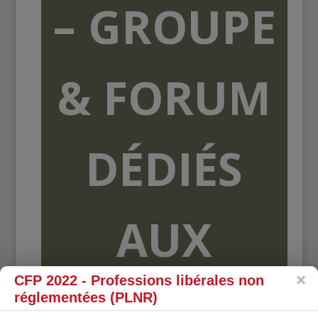
– GROUPE
& FORUM
DÉDIÉS
AUX
CFP 2022 - Professions libérales non
ORGANISME
réglementées (PLNR)