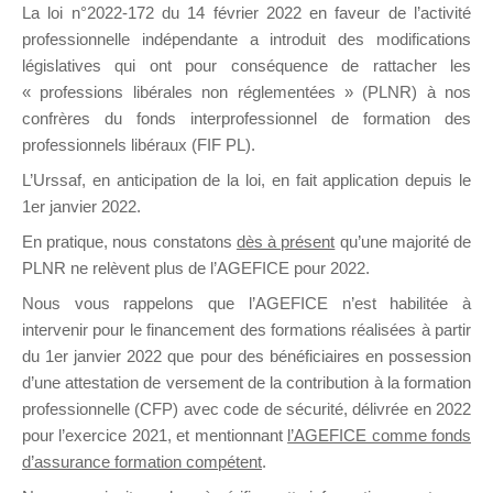
La loi n°2022-172 du 14 février 2022 en faveur de l’activité
professionnelle indépendante a introduit des modifications
DE
législatives qui ont pour conséquence de rattacher les
« professions libérales non réglementées » (PLNR) à nos
confrères du fonds interprofessionnel de formation des
professionnels libéraux (FIF PL).
FORMATIO
L’Urssaf,
en anticipation de la loi
, en fait application depuis le
1er janvier 2022.
En pratique, nous constatons
dès à présent
qu’une majorité de
PLNR ne relèvent plus de l’AGEFICE pour 2022.
Groupe Public
il y a 3 heures
Nous vous rappelons que l’AGEFICE n’est habilitée à
intervenir pour le financement des formations réalisées à partir
du 1er janvier 2022 que pour des bénéficiaires en possession
d’une attestation de versement de la contribution à la formation
professionnelle (CFP) avec code de sécurité, délivrée en 2022
pour l’exercice 2021, et mentionnant
l’AGEFICE comme fonds
d’assurance formation compétent
.
Ce groupe est destiné aux Organismes de
formation. Il accueille également les Conseillers