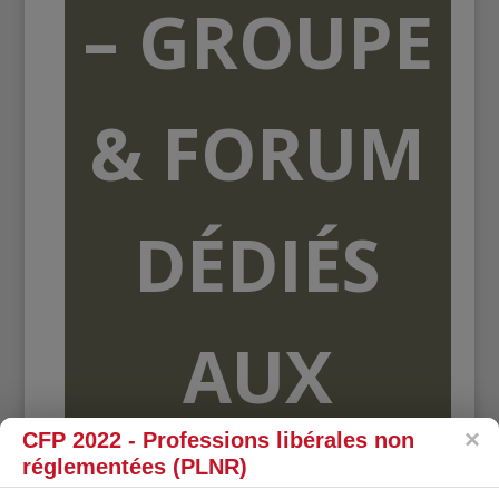
– GROUPE
& FORUM
DÉDIÉS
AUX
CFP 2022 - Professions libérales non
ORGANISME
réglementées (PLNR)