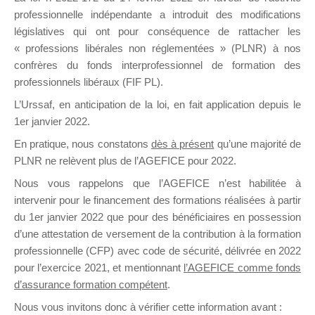
professionnelle indépendante a introduit des modifications
législatives qui ont pour conséquence de rattacher les
DE
« professions libérales non réglementées » (PLNR) à nos
confrères du fonds interprofessionnel de formation des
professionnels libéraux (FIF PL).
L’Urssaf,
en anticipation de la loi
, en fait application depuis le
FORMATIO
1er janvier 2022.
En pratique, nous constatons
dès à présent
qu’une majorité de
PLNR ne relèvent plus de l’AGEFICE pour 2022.
Groupe Public
Nous vous rappelons que l’AGEFICE n’est habilitée à
il y a un jour
intervenir pour le financement des formations réalisées à partir
du 1er janvier 2022 que pour des bénéficiaires en possession
d’une attestation de versement de la contribution à la formation
professionnelle (CFP) avec code de sécurité, délivrée en 2022
pour l’exercice 2021, et mentionnant
l’AGEFICE comme fonds
d’assurance formation compétent
.
Ce groupe est destiné aux Organismes de
Nous vous invitons donc à vérifier cette information avant :
formation. Il accueille également les Conseillers