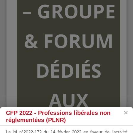
– GROUPE
& FORUM
DÉDIÉS
AUX
CFP 2022 - Professions libérales non
réglementées (PLNR)
ORGANISME
La loi n°2022-172 du 14 février 2022 en faveur de l’activité