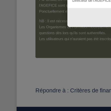
Directeur de l’AGEFICE
l’AGEFICE sont susceptibles d’en lire le con
Ponctuellement et pour les messages qui s’a
NB : Il est nécessaire d’être inscrit(e) pour 
Les Organismes de Formation nouvellement i
questions dès lors qu’ils sont authentifiés.
Les utilisateurs qui n’auraient pas été inscr
Répondre à : Critères de fin