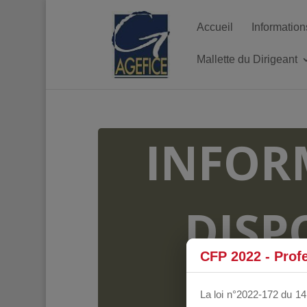
Accueil
Information
Mallette du Dirigeant
INFOR
DISP
CFP 2022 - Prof
FO
La loi n°2022-172 du 14 