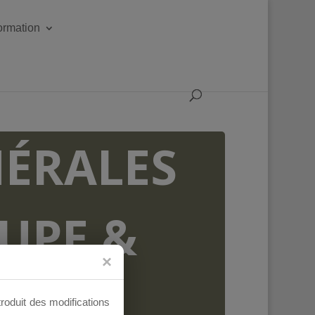
formation
ÉRALES
OUPE &
AUX
troduit des modifications