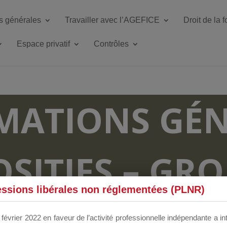
s générales
Travailler avec l’AGEFICE
Droit de la 
Espace privatif
Contrôles
MATIONS GÉN
OSITIFS – GR
essions libérales non réglementées (PLNR)
RUM DÉDIÉS 
février 2022 en faveur de l’activité professionnelle indépendante a in