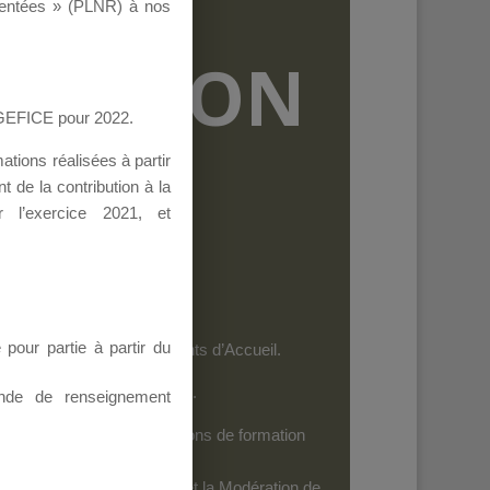
ementées » (PLNR) à nos
RMATION
AGEFICE pour 2022.
tions réalisées à partir
 de la contribution à la
 l’exercice 2021, et
our partie à partir du
et les personnels des Points d’Accueil.
es dispositifs de l’AGEFICE.
nde de renseignement
ides au financement d’actions de formation
iels
: Seuls leurs Auteurs et la Modération de