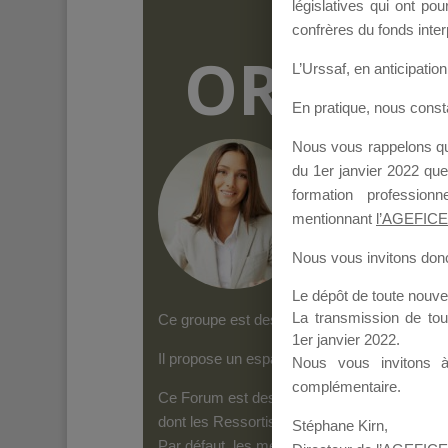
législatives qui ont p
confrères du fonds inter
ORGANI
L’Urssaf,
en anticipation 
En pratique, nous cons
Nous vous rappelons que
Groupe Public
il y
du 1er janvier 2022 que
formation professio
mentionnant
l’AGEFICE
Nous vous invitons donc 
Le dépôt de toute nouv
La transmission de to
Ce groupe est destiné aux Organismes de form
1er janvier 2022.
Il propose un espace forum, sur lequel il es
Nous vous invitons 
complémentaire.
Ce Forum est destiné aux Organismes de for
dont les Ressortissants de l’AGEFICE peuven
Stéphane Kirn,
Par défaut, les messages qui sont postés 