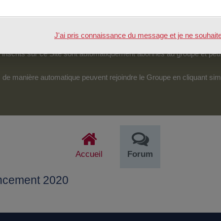
tenu.
véreraient d’une particulière pertinence, certains des échanges pour
J'ai pris connaissance du message et je ne souhaite pl
pouvoir accéder et intervenir sur cet espace.
nscrits sur ce Site sont automatiquement abonnés au groupe et peu
its de manière automatique peuvent rejoindre le Groupe en cliquant si
Accueil
Forum
ancement 2020