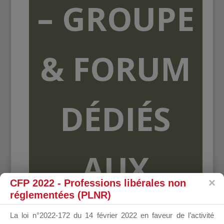
– GROUPE
& FORUM
DÉDIÉS
AUX
CFP 2022 - Professions libérales non
réglementées (PLNR)
ORGANISME
La loi n°2022-172 du 14 février 2022 en faveur de l’activité