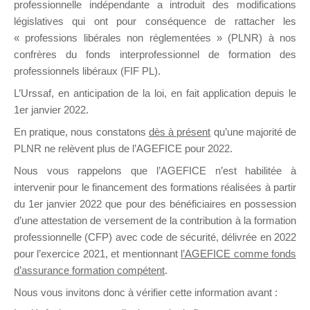
professionnelle indépendante a introduit des modifications
législatives qui ont pour conséquence de rattacher les
« professions libérales non réglementées » (PLNR) à nos
DE
confrères du fonds interprofessionnel de formation des
professionnels libéraux (FIF PL).
L’Urssaf,
en anticipation de la loi
, en fait application depuis le
FORMATIO
1er janvier 2022.
En pratique, nous constatons
dès à présent
qu’une majorité de
PLNR ne relèvent plus de l’AGEFICE pour 2022.
Nous vous rappelons que l’AGEFICE n’est habilitée à
Groupe Public
intervenir pour le financement des formations réalisées à partir
il y a un jour
du 1er janvier 2022 que pour des bénéficiaires en possession
d’une attestation de versement de la contribution à la formation
professionnelle (CFP) avec code de sécurité, délivrée en 2022
pour l’exercice 2021, et mentionnant
l’AGEFICE comme fonds
d’assurance formation compétent
.
Ce groupe est destiné aux Organismes de
Nous vous invitons donc à vérifier cette information avant :
formation. Il accueille également les Conseillers