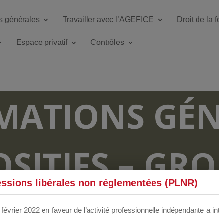
s générales
Travailler avec l’AGEFICE
Droit de la 
Espace privatif
Contrôles
MATIONS GÉN
OSITIFS – GR
essions libérales non réglementées (PLNR)
RUM DÉDIÉS 
février 2022 en faveur de l’activité professionnelle indépendante a in