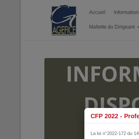
Accueil
Information
Mallette du Dirigeant
INFOR
DISP
CFP 2022 - Prof
FO
La loi n°2022-172 du 14 