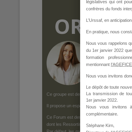
législatives qui ont p
confrères du fonds inter
ORGANI
L’Urssaf,
en anticipation 
En pratique, nous cons
Nous vous rappelons que
Groupe Public
il y
du 1er janvier 2022 que
formation professio
mentionnant
l’AGEFICE
Nous vous invitons donc 
Le dépôt de toute nouv
La transmission de to
Ce groupe est destiné aux Organismes de form
1er janvier 2022.
Il propose un espace forum, sur lequel il es
Nous vous invitons 
complémentaire.
Ce Forum est destiné aux Organismes de for
dont les Ressortissants de l’AGEFICE peuven
Stéphane Kirn,
Par défaut, les messages qui sont postés 