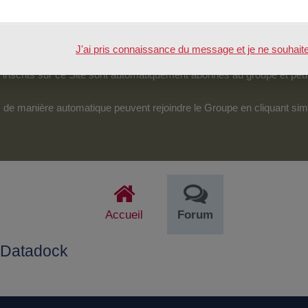
tenu.
véreraient d’une particulière pertinence, certains des échanges pour
J'ai pris connaissance du message et je ne souhaite pl
pouvoir accéder et intervenir sur cet espace.
nscrits sur ce Site sont automatiquement abonnés au groupe et peu
its de manière automatique peuvent rejoindre le Groupe en cliquant si
Accueil
Forum
 Datadock