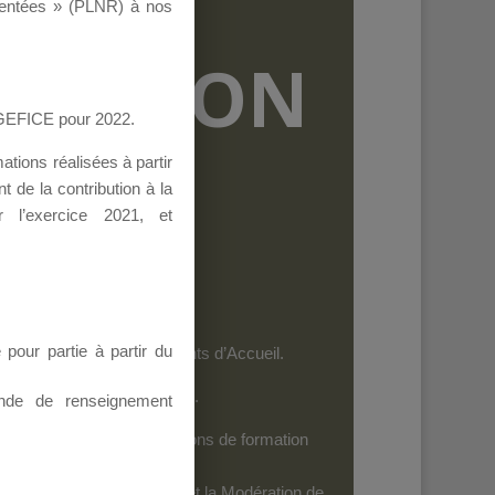
ementées » (PLNR) à nos
RMATION
AGEFICE pour 2022.
tions réalisées à partir
 de la contribution à la
 l’exercice 2021, et
our partie à partir du
et les personnels des Points d’Accueil.
es dispositifs de l’AGEFICE.
nde de renseignement
ides au financement d’actions de formation
iels
: Seuls leurs Auteurs et la Modération de