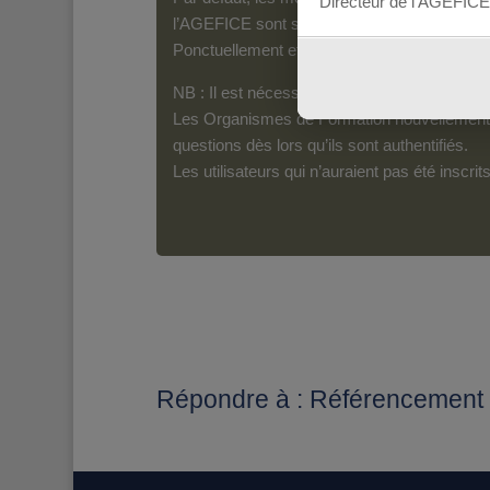
Directeur de l’AGEFICE
l’AGEFICE sont susceptibles d’en lire le con
Ponctuellement et pour les messages qui s’a
NB : Il est nécessaire d’être inscrit(e) pour 
Les Organismes de Formation nouvellement i
questions dès lors qu’ils sont authentifiés.
Les utilisateurs qui n’auraient pas été inscr
Répondre à : Référencement