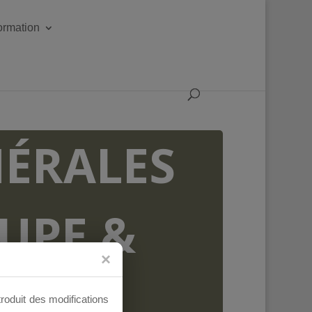
formation
ÉRALES
OUPE &
AUX
troduit des modifications