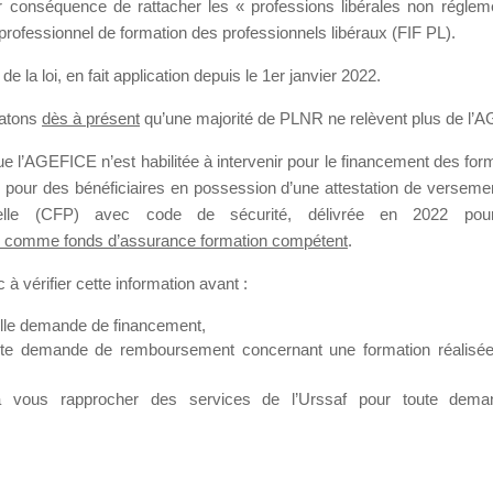
our conséquence de rattacher les « professions libérales non régl
professionnel de formation des professionnels libéraux (FIF PL).
SMES DE FO
de la loi
, en fait application depuis le 1er janvier 2022.
tatons
dès à présent
qu’une majorité de PLNR ne relèvent plus de l’
 l’AGEFICE n’est habilitée à intervenir pour le financement des forma
 a 17 heures
 pour des bénéficiaires en possession d’une attestation de versement
nnelle (CFP) avec code de sécurité, délivrée en 2022 pour
 comme fonds d’assurance formation compétent
.
à vérifier cette information avant :
elle demande de financement,
ute demande de remboursement concernant une formation réalisée p
ation. Il accueille également les Conseillers salariés de l’AGEFICE 
t possible de laisser un message ou poser vos questions concernant l
à vous rapprocher des services de l’Urssaf pour toute dema
mation qui ont besoin de renseignements sur l’AGEFICE et sur les a
t éventuellement bénéficier.
sur cet espace sont considérés comme étant des messages
confident