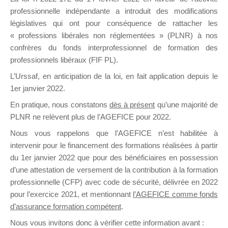
professionnelle indépendante a introduit des modifications
législatives qui ont pour conséquence de rattacher les
DE
« professions libérales non réglementées » (PLNR) à nos
confrères du fonds interprofessionnel de formation des
professionnels libéraux (FIF PL).
L’Urssaf,
en anticipation de la loi
, en fait application depuis le
FORMATIO
1er janvier 2022.
En pratique, nous constatons
dès à présent
qu’une majorité de
PLNR ne relèvent plus de l’AGEFICE pour 2022.
Groupe Public
Nous vous rappelons que l’AGEFICE n’est habilitée à
il y a 17 minutes
intervenir pour le financement des formations réalisées à partir
du 1er janvier 2022 que pour des bénéficiaires en possession
d’une attestation de versement de la contribution à la formation
professionnelle (CFP) avec code de sécurité, délivrée en 2022
pour l’exercice 2021, et mentionnant
l’AGEFICE comme fonds
d’assurance formation compétent
.
Ce groupe est destiné aux Organismes de
Nous vous invitons donc à vérifier cette information avant :
formation. Il accueille également les Conseillers