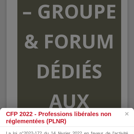
– GROUPE
& FORUM
DÉDIÉS
AUX
CFP 2022 - Professions libérales non
réglementées (PLNR)
ORGANISME
La loi n°2022-172 du 14 février 2022 en faveur de l’activité