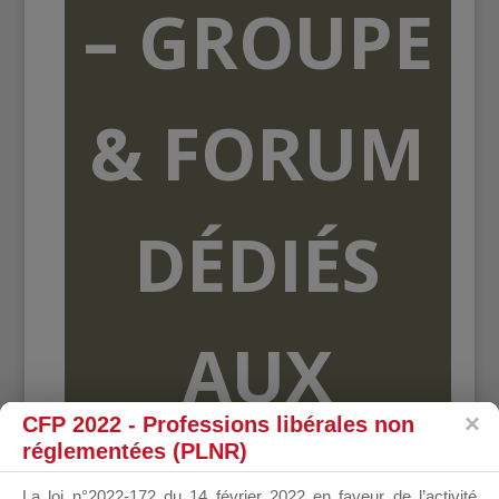
– GROUPE
& FORUM
DÉDIÉS
AUX
CFP 2022 - Professions libérales non
réglementées (PLNR)
ORGANISME
La loi n°2022-172 du 14 février 2022 en faveur de l’activité