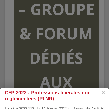
– GROUPE
& FORUM
DÉDIÉS
AUX
CFP 2022 - Professions libérales non
réglementées (PLNR)
ORGANISME
La loi n°2022-172 du 14 février 2022 en faveur de l’activité