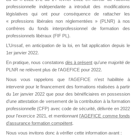
professionnelle indépendante a introduit des modifications
législatives qui ont pour conséquence de rattacher les
DE
« professions libérales non réglementées » (PLNR) à nos
confrères du fonds interprofessionnel de formation des
professionnels libéraux (FIF PL).
L’Urssaf,
en anticipation de la loi
, en fait application depuis le
FORMATIO
1er janvier 2022.
En pratique, nous constatons
dès à présent
qu’une majorité de
PLNR ne relèvent plus de l’AGEFICE pour 2022.
Groupe Public
Nous vous rappelons que l’AGEFICE n’est habilitée à
il y a 2 heures
intervenir pour le financement des formations réalisées à partir
du 1er janvier 2022 que pour des bénéficiaires en possession
d’une attestation de versement de la contribution à la formation
professionnelle (CFP) avec code de sécurité, délivrée en 2022
pour l’exercice 2021, et mentionnant
l’AGEFICE comme fonds
d’assurance formation compétent
.
Ce groupe est destiné aux Organismes de
Nous vous invitons donc à vérifier cette information avant :
formation. Il accueille également les Conseillers