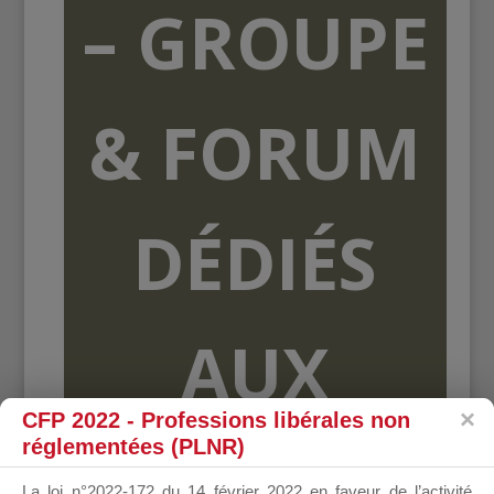
– GROUPE
& FORUM
DÉDIÉS
AUX
CFP 2022 - Professions libérales non
réglementées (PLNR)
ORGANISME
La loi n°2022-172 du 14 février 2022 en faveur de l’activité