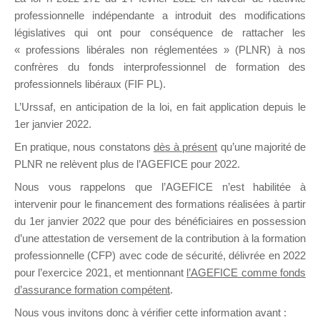
professionnelle indépendante a introduit des modifications
législatives qui ont pour conséquence de rattacher les
DE
« professions libérales non réglementées » (PLNR) à nos
confrères du fonds interprofessionnel de formation des
professionnels libéraux (FIF PL).
L’Urssaf,
en anticipation de la loi
, en fait application depuis le
FORMATIO
1er janvier 2022.
En pratique, nous constatons
dès à présent
qu’une majorité de
PLNR ne relèvent plus de l’AGEFICE pour 2022.
Groupe Public
Nous vous rappelons que l’AGEFICE n’est habilitée à
il y a un jour
intervenir pour le financement des formations réalisées à partir
du 1er janvier 2022 que pour des bénéficiaires en possession
d’une attestation de versement de la contribution à la formation
professionnelle (CFP) avec code de sécurité, délivrée en 2022
pour l’exercice 2021, et mentionnant
l’AGEFICE comme fonds
d’assurance formation compétent
.
Ce groupe est destiné aux Organismes de
Nous vous invitons donc à vérifier cette information avant :
formation. Il accueille également les Conseillers