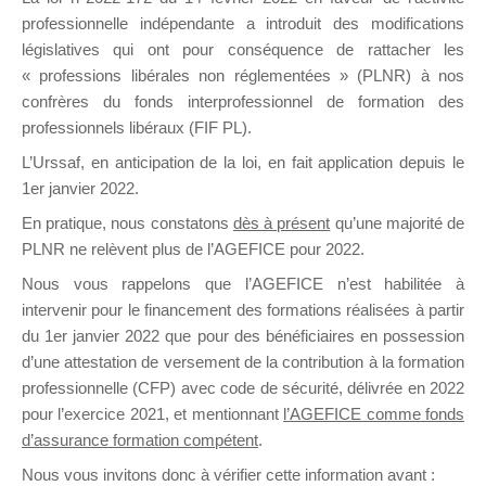
professionnelle indépendante a introduit des modifications
législatives qui ont pour conséquence de rattacher les
DE
« professions libérales non réglementées » (PLNR) à nos
confrères du fonds interprofessionnel de formation des
professionnels libéraux (FIF PL).
L’Urssaf,
en anticipation de la loi
, en fait application depuis le
FORMATIO
1er janvier 2022.
En pratique, nous constatons
dès à présent
qu’une majorité de
PLNR ne relèvent plus de l’AGEFICE pour 2022.
Groupe Public
Nous vous rappelons que l’AGEFICE n’est habilitée à
il y a une heure
intervenir pour le financement des formations réalisées à partir
du 1er janvier 2022 que pour des bénéficiaires en possession
d’une attestation de versement de la contribution à la formation
professionnelle (CFP) avec code de sécurité, délivrée en 2022
pour l’exercice 2021, et mentionnant
l’AGEFICE comme fonds
d’assurance formation compétent
.
Ce groupe est destiné aux Organismes de
Nous vous invitons donc à vérifier cette information avant :
formation. Il accueille également les Conseillers