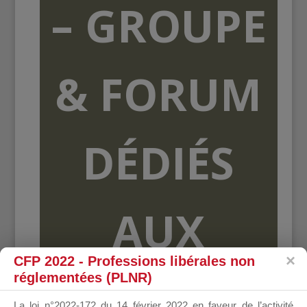
– GROUPE
& FORUM
DÉDIÉS
AUX
CFP 2022 - Professions libérales non
réglementées (PLNR)
ORGANISME
La loi n°2022-172 du 14 février 2022 en faveur de l’activité