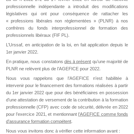
professionnelle indépendante a introduit des modifications
législatives qui ont pour conséquence de rattacher les
DE
« professions libérales non réglementées » (PLNR) à nos
confrères du fonds interprofessionnel de formation des
professionnels libéraux (FIF PL).
L’Urssaf,
en anticipation de la loi
, en fait application depuis le
FORMATIO
1er janvier 2022.
En pratique, nous constatons
dès à présent
qu’une majorité de
PLNR ne relèvent plus de l’AGEFICE pour 2022.
Groupe Public
Nous vous rappelons que l’AGEFICE n’est habilitée à
il y a un jour
intervenir pour le financement des formations réalisées à partir
du 1er janvier 2022 que pour des bénéficiaires en possession
d’une attestation de versement de la contribution à la formation
professionnelle (CFP) avec code de sécurité, délivrée en 2022
pour l’exercice 2021, et mentionnant
l’AGEFICE comme fonds
d’assurance formation compétent
.
Ce groupe est destiné aux Organismes de
Nous vous invitons donc à vérifier cette information avant :
formation. Il accueille également les Conseillers