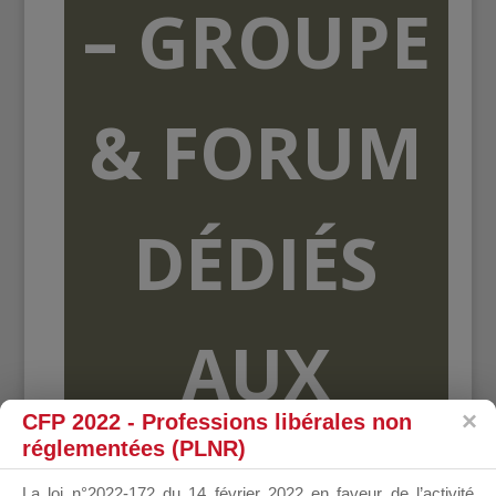
– GROUPE
& FORUM
DÉDIÉS
AUX
CFP 2022 - Professions libérales non
réglementées (PLNR)
ORGANISME
La loi n°2022-172 du 14 février 2022 en faveur de l’activité