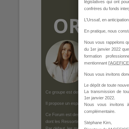
législatives qui ont p
confrères du fonds inter
ORGANI
L’Urssaf,
en anticipation 
En pratique, nous cons
Nous vous rappelons que
Groupe Public
il y
du 1er janvier 2022 que
formation professio
mentionnant
l’AGEFICE
Nous vous invitons donc 
Le dépôt de toute nouv
La transmission de to
Ce groupe est destiné aux Organismes de form
1er janvier 2022.
Il propose un espace forum, sur lequel il es
Nous vous invitons 
complémentaire.
Ce Forum est destiné aux Organismes de for
dont les Ressortissants de l’AGEFICE peuven
Stéphane Kirn,
Par défaut, les messages qui sont postés 