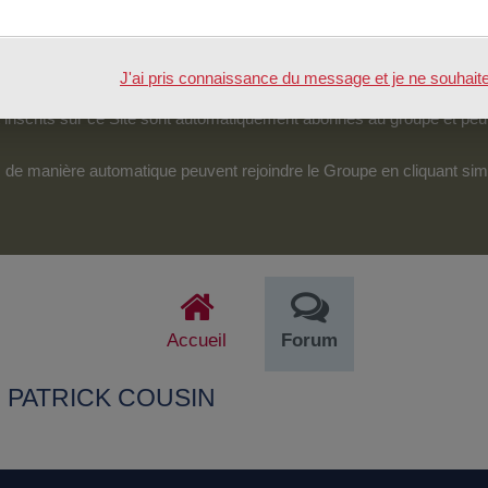
tenu.
véreraient d’une particulière pertinence, certains des échanges pour
J'ai pris connaissance du message et je ne souhaite pl
pouvoir accéder et intervenir sur cet espace.
nscrits sur ce Site sont automatiquement abonnés au groupe et peu
its de manière automatique peuvent rejoindre le Groupe en cliquant si
Accueil
Forum
88 PATRICK COUSIN