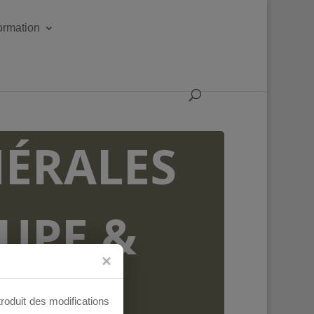
formation
ÉRALES
OUPE &
AUX
troduit des modifications