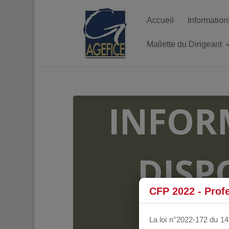
Accueil
Information
Mallette du Dirigeant
INFOR
DISP
CFP 2022 - Prof
FO
La loi n°2022-172 du 14 