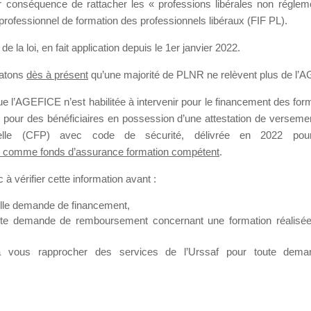
our conséquence de rattacher les « professions libérales non régl
professionnel de formation des professionnels libéraux (FIF PL).
SMES DE FO
de la loi
, en fait application depuis le 1er janvier 2022.
tatons
dès à présent
qu’une majorité de PLNR ne relèvent plus de l’
 l’AGEFICE n’est habilitée à intervenir pour le financement des forma
 a 8 minutes
 pour des bénéficiaires en possession d’une attestation de versement
nnelle (CFP) avec code de sécurité, délivrée en 2022 pour
 comme fonds d’assurance formation compétent
.
à vérifier cette information avant :
elle demande de financement,
ute demande de remboursement concernant une formation réalisée p
ation. Il accueille également les Conseillers salariés de l’AGEFICE 
t possible de laisser un message ou poser vos questions concernant l
à vous rapprocher des services de l’Urssaf pour toute dema
mation qui ont besoin de renseignements sur l’AGEFICE et sur les a
t éventuellement bénéficier.
sur cet espace sont considérés comme étant des messages
confident