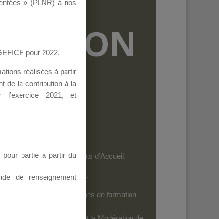
ementées » (PLNR) à nos
RMATION
AGEFICE pour 2022.
tions réalisées à partir
 de la contribution à la
 l’exercice 2021, et
our partie à partir du
et les personnels des Points d’Accueil.
es dispositifs de l’AGEFICE.
nde de renseignement
ides au financement d’actions de formation
iels
: Seuls leurs Auteurs et la Modération de