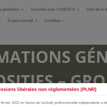
s générales
Travailler avec l’AGEFICE
Droit de la 
Espace privatif
Contrôles
MATIONS GÉN
OSITIFS – GR
essions libérales non réglementées (PLNR)
RUM DÉDIÉS 
février 2022 en faveur de l’activité professionnelle indépendante a in