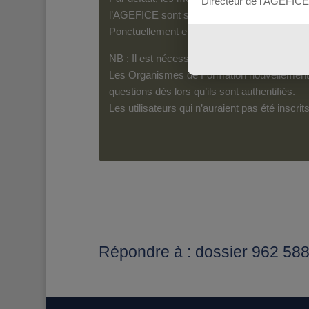
Directeur de l’AGEFICE
l’AGEFICE sont susceptibles d’en lire le con
Ponctuellement et pour les messages qui s’a
NB : Il est nécessaire d’être inscrit(e) pour 
Les Organismes de Formation nouvellement i
questions dès lors qu’ils sont authentifiés.
Les utilisateurs qui n’auraient pas été inscr
Répondre à : dossier 962 5